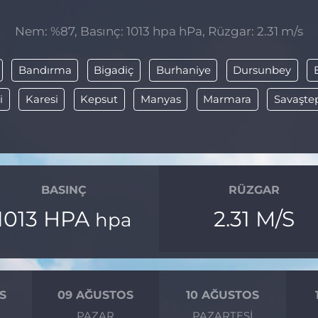
Nem: %87, Basınç: 1013 hpa hPa, Rüzgar: 2.31 m/s
Bandırma
Bigadiç
Burhaniye
Dursunbey
i
Karesi
Kepsut
Manyas
Marmara
Savaşte
BASINÇ
RÜZGAR
1013 HPA
2.31 M/S
hpa
S
09 AĞUSTOS
10 AĞUSTOS
I
PAZAR
PAZARTESI