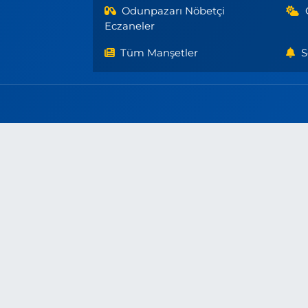
Odunpazarı Nöbetçi
Eczaneler
Tüm Manşetler
S