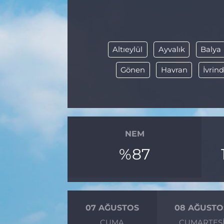
BÖLGE
YAŞAM
Altıeylül
Ayvalık
Balya
DÜNYA
Gönen
Havran
İvrind
GENEL
GÜNCEL
NEM
RESMİ İLAN
%87
07 AĞUSTOS
08 AĞUSTO
CUMA
CUMARTES