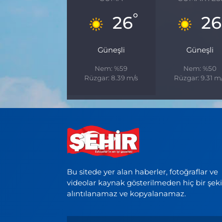
°
26
26
Güneşli
Güneşli
Nem: %59
Nem: %50
Rüzgar: 8.39 m/s
Rüzgar: 9.31 m
Bu sitede yer alan haberler, fotoğraflar ve
videolar kaynak gösterilmeden hiç bir şek
alıntılanamaz ve kopyalanamaz.