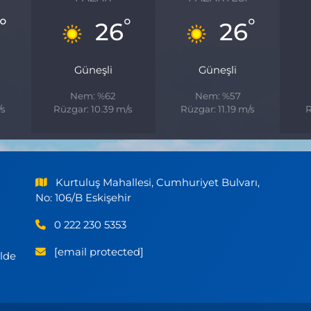
°
°
°
26
26
Güneşli
Güneşli
Nem: %62
Nem: %57
/s
Rüzgar: 10.39 m/s
Rüzgar: 11.19 m/s
R
Kurtuluş Mahallesi, Cumhuriyet Bulvarı,
No: 106/B Eskişehir
0 222 230 5353
[email protected]
ilde