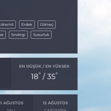
Edremit
Erdek
Gömeç
pe
Sındırgı
Susurluk
EN DÜŞÜK / EN YÜKSEK
°
°
18
/ 35
11 AĞUSTOS
12 AĞUSTOS
SALI
ÇARŞAMBA