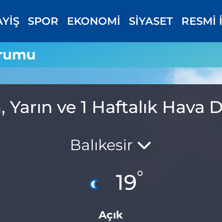
AYİŞ
SPOR
EKONOMİ
SİYASET
RESMİ 
urumu
, Yarın ve 1 Haftalık Hav
Balıkesir
°
19
Açık