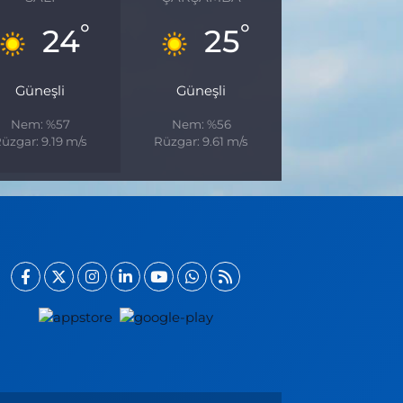
°
°
24
25
Güneşli
Güneşli
Nem: %57
Nem: %56
üzgar: 9.19 m/s
Rüzgar: 9.61 m/s