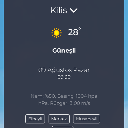
Kilis
BÖLGE
YAŞAM
°
28
DÜNYA
Güneşli
GENEL
GÜNCEL
09 Ağustos Pazar
09:30
RESMİ İLAN
Nem: %50, Basınç: 1004 hpa
hPa, Rüzgar: 3.00 m/s
Elbeyli
Merkez
Musabeyli