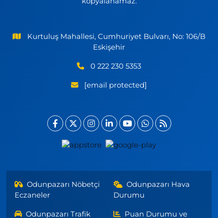
kopyalanamaz.
Kurtuluş Mahallesi, Cumhuriyet Bulvarı, No: 106/B
Eskişehir
0 222 230 5353
[email protected]
Odunpazarı Nöbetçi
Odunpazarı Hava
Eczaneler
Durumu
Odunpazarı Trafik
Puan Durumu ve