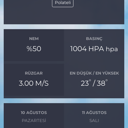
Polateli
NEM
BASINÇ
%50
1004 HPA
hpa
RÜZGAR
EN DÜŞÜK / EN YÜKSEK
°
°
3.00 M/S
23
/ 38
10 AĞUSTOS
11 AĞUSTOS
PAZARTESI
SALI