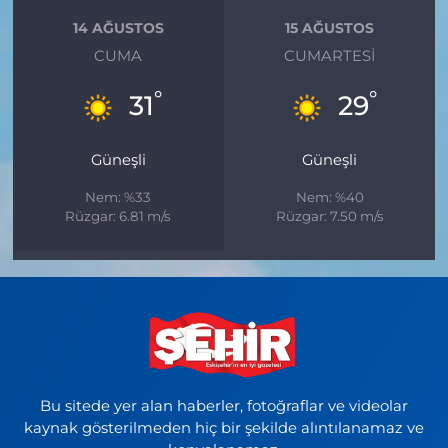
14 AĞUSTOS
15 AĞUSTOS
CUMA
CUMARTESI
°
°
31
29
Güneşli
Güneşli
Nem: %33
Nem: %40
Rüzgar: 6.81 m/s
Rüzgar: 7.50 m/s
Bu sitede yer alan haberler, fotoğraflar ve videolar
kaynak gösterilmeden hiç bir şekilde alıntılanamaz ve