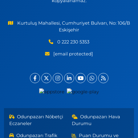
kopyalanamaz.
Kurtuluş Mahallesi, Cumhuriyet Bulvarı, No: 106/B
Eskişehir
0 222 230 5353
[email protected]
Odunpazarı Nöbetçi
Odunpazarı Hava
Eczaneler
Durumu
Odunpazarı Trafik
Puan Durumu ve