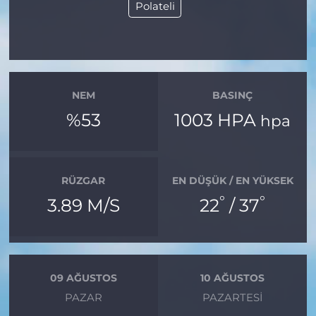
Polateli
NEM
BASINÇ
%53
1003 HPA
hpa
RÜZGAR
EN DÜŞÜK / EN YÜKSEK
°
°
3.89 M/S
22
/ 37
09 AĞUSTOS
10 AĞUSTOS
PAZAR
PAZARTESI