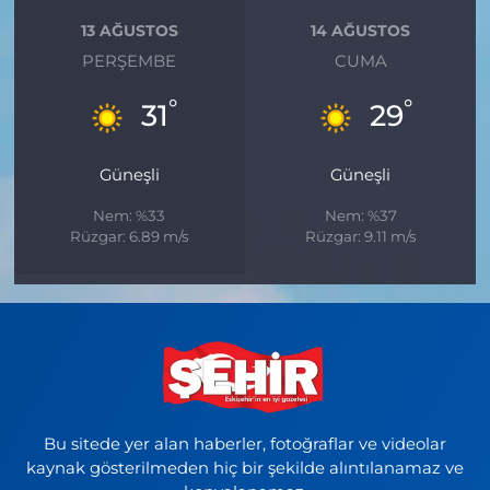
13 AĞUSTOS
14 AĞUSTOS
PERŞEMBE
CUMA
°
°
31
29
Güneşli
Güneşli
Nem: %33
Nem: %37
Rüzgar: 6.89 m/s
Rüzgar: 9.11 m/s
Bu sitede yer alan haberler, fotoğraflar ve videolar
kaynak gösterilmeden hiç bir şekilde alıntılanamaz ve