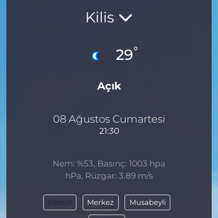
Kilis
BÖLGE
YAŞAM
°
29
DÜNYA
Açık
GENEL
GÜNCEL
08 Ağustos Cumartesi
21:30
RESMİ İLAN
Nem: %53, Basınç: 1003 hpa
hPa, Rüzgar: 3.89 m/s
Elbeyli
Merkez
Musabeyli