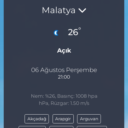
Malatya
BÖLGE
YAŞAM
°
26
DÜNYA
Açık
GENEL
GÜNCEL
06 Ağustos Perşembe
21:00
RESMİ İLAN
Nem: %26, Basınç: 1008 hpa
hPa, Rüzgar: 1.50 m/s
Akçadağ
Arapgir
Arguvan