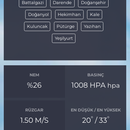
Battalgazi
Darende
Doğanşehir
Doğanyol
Hekimhan
Kale
Kuluncak
Pütürge
Yazıhan
Yeşilyurt
NEM
BASINÇ
%26
1008 HPA
hpa
RÜZGAR
EN DÜŞÜK / EN YÜKSEK
°
°
1.50 M/S
20
/ 33