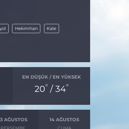
yol
Hekimhan
Kale
EN DÜŞÜK / EN YÜKSEK
°
°
20
/ 34
13 AĞUSTOS
14 AĞUSTOS
PERŞEMBE
CUMA