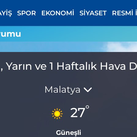
AYİŞ
SPOR
EKONOMİ
SİYASET
RESMİ 
rumu
 Yarın ve 1 Haftalık Hava
Malatya
°
27
Güneşli