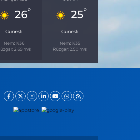
°
°
26
25
Güneşli
Güneşli
Nem: %36
Nem: %35
üzgar: 2.69 m/s
Rüzgar: 2.50 m/s