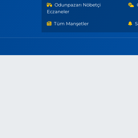
Odunpazarı Nöbetçi
Eczaneler
Tüm Manşetler
S