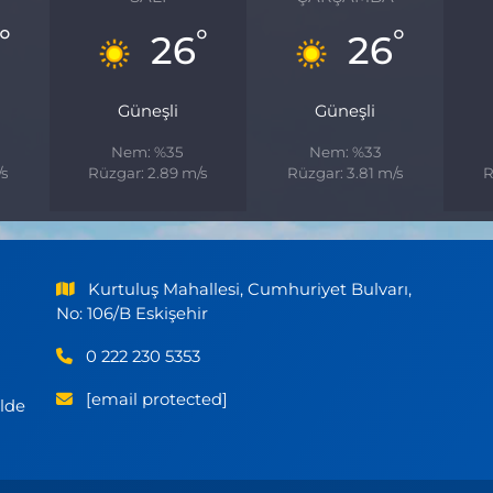
°
°
°
26
26
Güneşli
Güneşli
Nem: %35
Nem: %33
/s
Rüzgar: 2.89 m/s
Rüzgar: 3.81 m/s
R
Kurtuluş Mahallesi, Cumhuriyet Bulvarı,
No: 106/B Eskişehir
0 222 230 5353
[email protected]
ilde