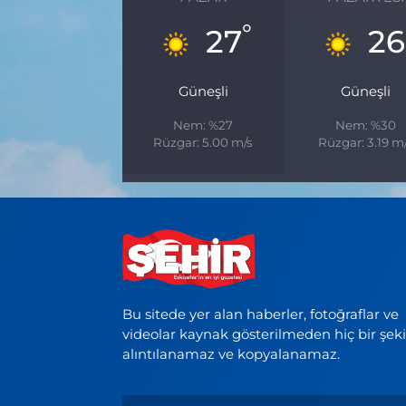
°
27
26
Güneşli
Güneşli
Nem: %27
Nem: %30
Rüzgar: 5.00 m/s
Rüzgar: 3.19 m
Bu sitede yer alan haberler, fotoğraflar ve
videolar kaynak gösterilmeden hiç bir şek
alıntılanamaz ve kopyalanamaz.