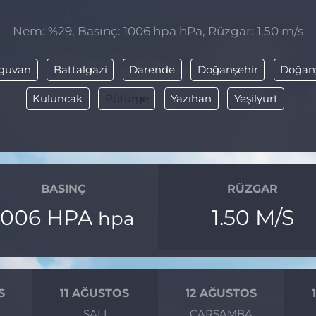
Nem: %29, Basınç: 1006 hpa hPa, Rüzgar: 1.50 m/s
guvan
Battalgazi
Darende
Doğanşehir
Doğan
Kuluncak
Pütürge
Yazıhan
Yeşilyurt
BASINÇ
RÜZGAR
1006 HPA
1.50 M/S
hpa
S
11 AĞUSTOS
12 AĞUSTOS
SALI
ÇARŞAMBA