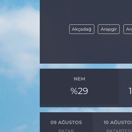
BÖLGE
YAŞAM
Akçadağ
Arapgir
Ar
DÜNYA
GENEL
GÜNCEL
NEM
RESMİ İLAN
%29
09 AĞUSTOS
10 AĞUSTO
PAZAR
PAZARTESI