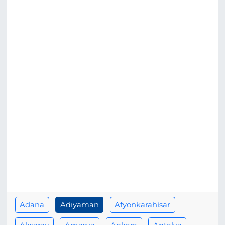
BÖLGE
YAŞAM
DÜNYA
GENEL
GÜNCEL
RESMİ İLAN
Adana
Adıyaman
Afyonkarahisar