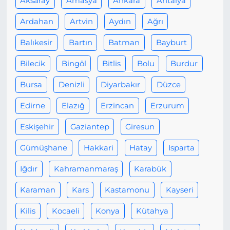
Aksaray
Amasya
Ankara
Antalya
Ardahan
Artvin
Aydın
Ağrı
Balıkesir
Bartın
Batman
Bayburt
Bilecik
Bingöl
Bitlis
Bolu
Burdur
Bursa
Denizli
Diyarbakır
Düzce
Edirne
Elazığ
Erzincan
Erzurum
Eskişehir
Gaziantep
Giresun
Gümüşhane
Hakkari
Hatay
Isparta
Iğdır
Kahramanmaraş
Karabük
Karaman
Kars
Kastamonu
Kayseri
Kilis
Kocaeli
Konya
Kütahya