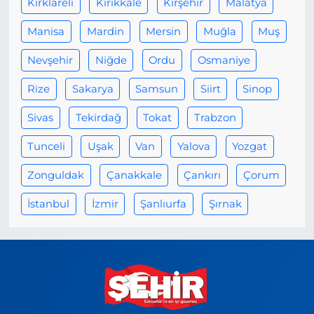
Kırklareli
Kırıkkale
Kırşehir
Malatya
Manisa
Mardin
Mersin
Muğla
Muş
Nevşehir
Niğde
Ordu
Osmaniye
Rize
Sakarya
Samsun
Siirt
Sinop
Sivas
Tekirdağ
Tokat
Trabzon
Tunceli
Uşak
Van
Yalova
Yozgat
Zonguldak
Çanakkale
Çankırı
Çorum
İstanbul
İzmir
Şanlıurfa
Şırnak