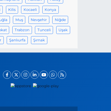
i
Kilis
Kocaeli
Konya
uğla
Muş
Nevşehir
Niğde
okat
Trabzon
Tunceli
Uşak
r
Şanlıurfa
Şırnak