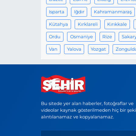
Isparta
Iğdır
Kahramanmaraş
Kütahya
Kırklareli
Kırıkkale
Ordu
Osmaniye
Rize
Sakar
Van
Yalova
Yozgat
Zonguld
Bu sitede yer alan haberler, fotoğraflar ve
videolar kaynak gösterilmeden hiç bir şek
alıntılanamaz ve kopyalanamaz.