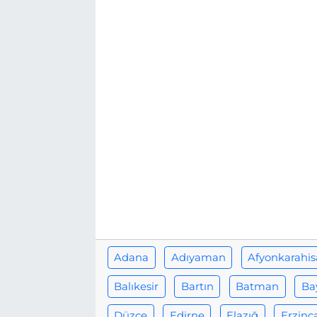
BÖLGE
YAŞAM
DÜNYA
GENEL
GÜNCEL
RESMİ İLAN
Adana
Adıyaman
Afyonkarahis
Balıkesir
Bartın
Batman
Ba
Düzce
Edirne
Elazığ
Erzinc