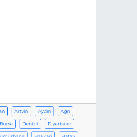
an
Artvin
Aydın
Ağrı
Bursa
Denizli
Diyarbakır
ümüşhane
Hakkari
Hatay