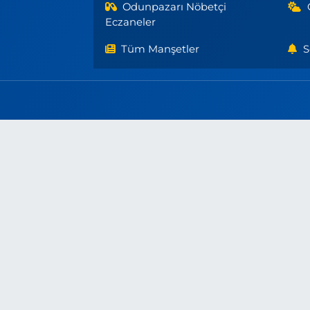
Odunpazarı Nöbetçi
Eczaneler
Tüm Manşetler
S