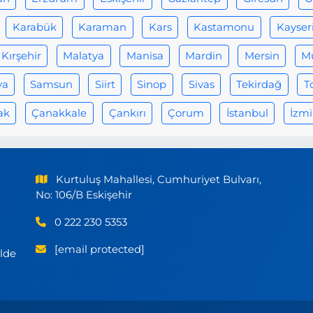
Karabük
Karaman
Kars
Kastamonu
Kayser
Kırşehir
Malatya
Manisa
Mardin
Mersin
M
ya
Samsun
Siirt
Sinop
Sivas
Tekirdağ
T
ak
Çanakkale
Çankırı
Çorum
İstanbul
İzmi
Kurtuluş Mahallesi, Cumhuriyet Bulvarı,
No: 106/B Eskişehir
0 222 230 5353
[email protected]
ilde