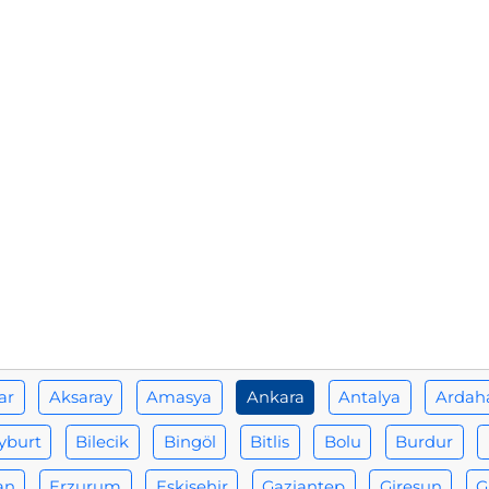
ar
Aksaray
Amasya
Ankara
Antalya
Ardah
yburt
Bilecik
Bingöl
Bitlis
Bolu
Burdur
an
Erzurum
Eskişehir
Gaziantep
Giresun
G