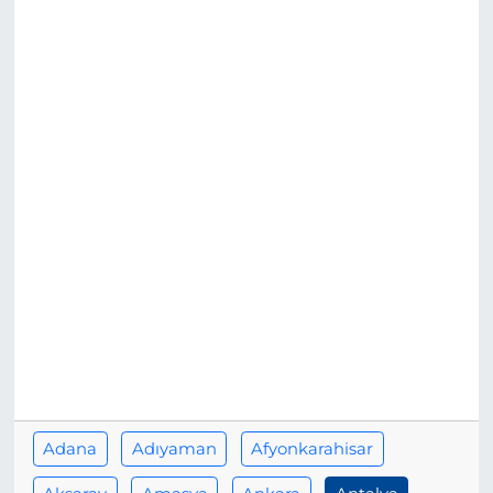
BÖLGE
YAŞAM
DÜNYA
GENEL
GÜNCEL
RESMİ İLAN
Adana
Adıyaman
Afyonkarahisar