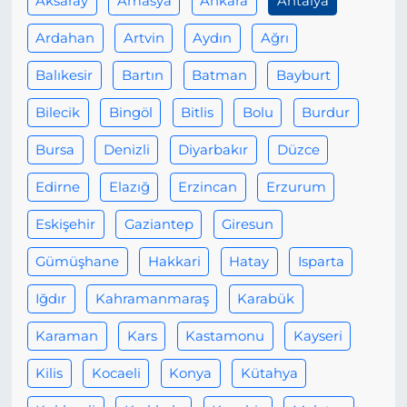
Aksaray
Amasya
Ankara
Antalya
Ardahan
Artvin
Aydın
Ağrı
Balıkesir
Bartın
Batman
Bayburt
Bilecik
Bingöl
Bitlis
Bolu
Burdur
Bursa
Denizli
Diyarbakır
Düzce
Edirne
Elazığ
Erzincan
Erzurum
Eskişehir
Gaziantep
Giresun
Gümüşhane
Hakkari
Hatay
Isparta
Iğdır
Kahramanmaraş
Karabük
Karaman
Kars
Kastamonu
Kayseri
Kilis
Kocaeli
Konya
Kütahya