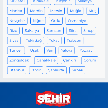
Kırklareli
Kırıkkale
Kırşehir
Malatya
Manisa
Mardin
Mersin
Muğla
Muş
Nevşehir
Niğde
Ordu
Osmaniye
Rize
Sakarya
Samsun
Siirt
Sinop
Sivas
Tekirdağ
Tokat
Trabzon
Tunceli
Uşak
Van
Yalova
Yozgat
Zonguldak
Çanakkale
Çankırı
Çorum
İstanbul
İzmir
Şanlıurfa
Şırnak