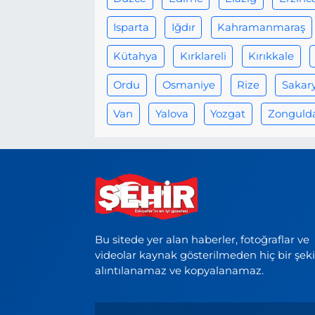
Isparta
Iğdır
Kahramanmaraş
Kütahya
Kırklareli
Kırıkkale
Ordu
Osmaniye
Rize
Sakar
Van
Yalova
Yozgat
Zonguld
Bu sitede yer alan haberler, fotoğraflar ve
videolar kaynak gösterilmeden hiç bir şek
alıntılanamaz ve kopyalanamaz.