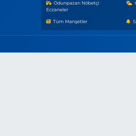
Odunpazarı Nöbetçi
Eczaneler
Tüm Manşetler
S