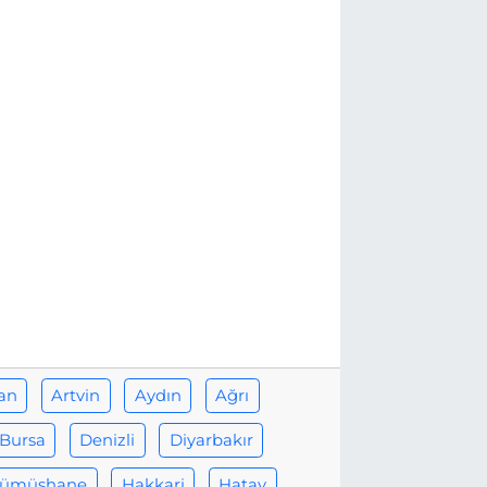
an
Artvin
Aydın
Ağrı
Bursa
Denizli
Diyarbakır
ümüşhane
Hakkari
Hatay