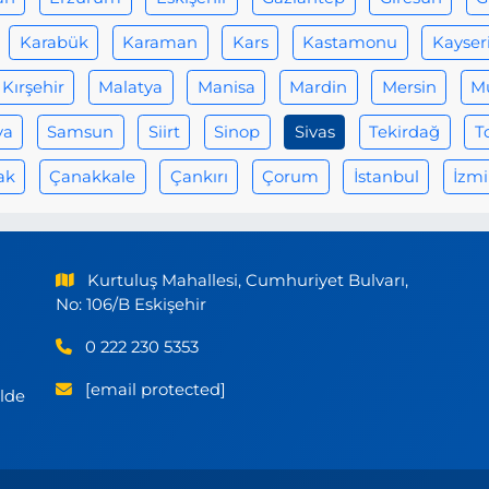
Karabük
Karaman
Kars
Kastamonu
Kayser
Kırşehir
Malatya
Manisa
Mardin
Mersin
M
ya
Samsun
Siirt
Sinop
Sivas
Tekirdağ
T
ak
Çanakkale
Çankırı
Çorum
İstanbul
İzmi
Kurtuluş Mahallesi, Cumhuriyet Bulvarı,
No: 106/B Eskişehir
0 222 230 5353
[email protected]
ilde