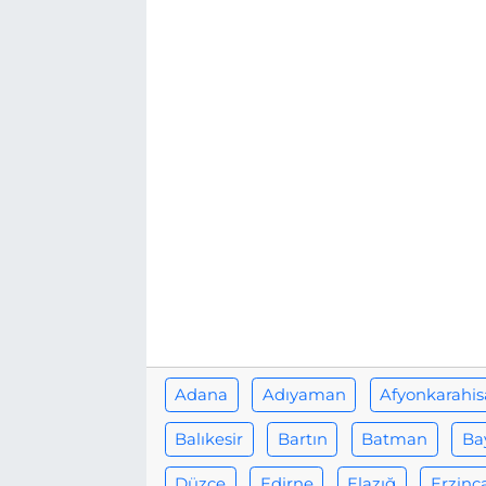
BÖLGE
YAŞAM
DÜNYA
GENEL
GÜNCEL
RESMİ İLAN
Adana
Adıyaman
Afyonkarahis
Balıkesir
Bartın
Batman
Ba
Düzce
Edirne
Elazığ
Erzinc