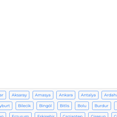
ar
Aksaray
Amasya
Ankara
Antalya
Ardah
yburt
Bilecik
Bingöl
Bitlis
Bolu
Burdur
an
Erzurum
Eskişehir
Gaziantep
Giresun
G