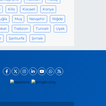
i
Kilis
Kocaeli
Konya
uğla
Muş
Nevşehir
Niğde
okat
Trabzon
Tunceli
Uşak
r
Şanlıurfa
Şırnak