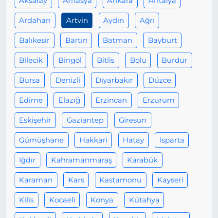
Aksaray
Amasya
Ankara
Antalya
Ardahan
Artvin
Aydın
Ağrı
Balıkesir
Bartın
Batman
Bayburt
Bilecik
Bingöl
Bitlis
Bolu
Burdur
Bursa
Denizli
Diyarbakır
Düzce
Edirne
Elazığ
Erzincan
Erzurum
Eskişehir
Gaziantep
Giresun
Gümüşhane
Hakkari
Hatay
Isparta
Iğdır
Kahramanmaraş
Karabük
Karaman
Kars
Kastamonu
Kayseri
Kilis
Kocaeli
Konya
Kütahya