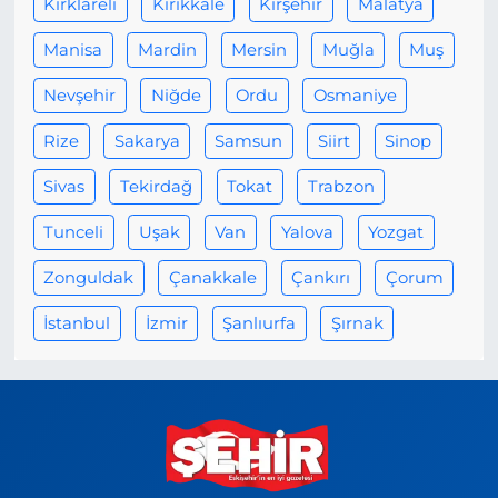
Kırklareli
Kırıkkale
Kırşehir
Malatya
Manisa
Mardin
Mersin
Muğla
Muş
Nevşehir
Niğde
Ordu
Osmaniye
Rize
Sakarya
Samsun
Siirt
Sinop
Sivas
Tekirdağ
Tokat
Trabzon
Tunceli
Uşak
Van
Yalova
Yozgat
Zonguldak
Çanakkale
Çankırı
Çorum
İstanbul
İzmir
Şanlıurfa
Şırnak