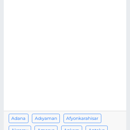
BÖLGE
YAŞAM
DÜNYA
GENEL
GÜNCEL
RESMİ İLAN
Adana
Adıyaman
Afyonkarahisar