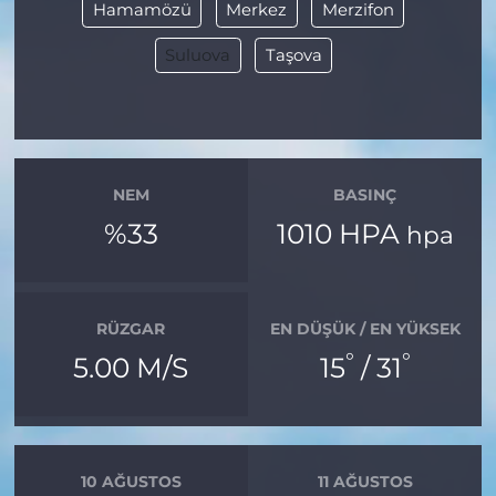
Hamamözü
Merkez
Merzifon
Suluova
Taşova
NEM
BASINÇ
%33
1010 HPA
hpa
RÜZGAR
EN DÜŞÜK / EN YÜKSEK
°
°
5.00 M/S
15
/ 31
10 AĞUSTOS
11 AĞUSTOS