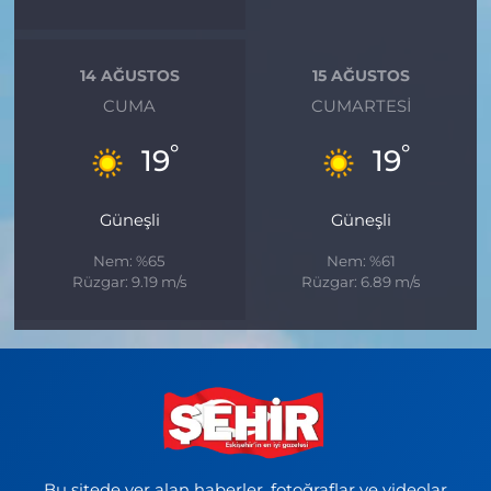
14 AĞUSTOS
15 AĞUSTOS
CUMA
CUMARTESI
°
°
19
19
Güneşli
Güneşli
Nem: %65
Nem: %61
Rüzgar: 9.19 m/s
Rüzgar: 6.89 m/s
Bu sitede yer alan haberler, fotoğraflar ve videolar