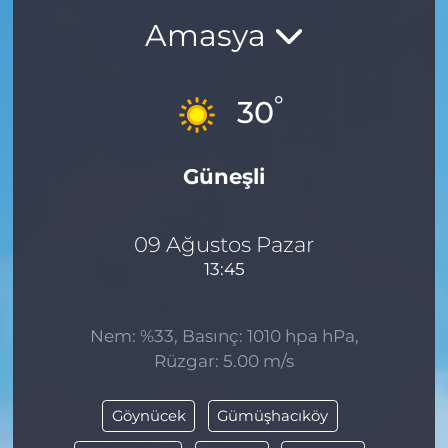
Amasya
BÖLGE
YAŞAM
°
30
DÜNYA
Güneşli
GENEL
GÜNCEL
09 Ağustos Pazar
13:45
RESMİ İLAN
Nem: %33, Basınç: 1010 hpa hPa,
Rüzgar: 5.00 m/s
Göynücek
Gümüşhacıköy