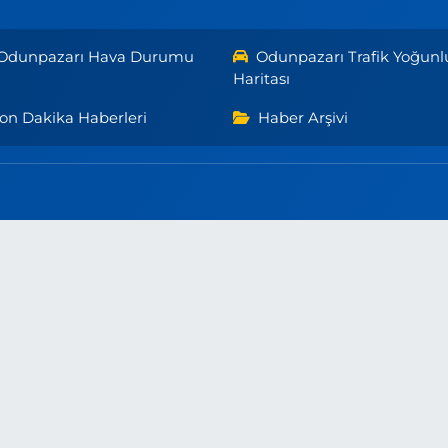
Odunpazarı Hava Durumu
Odunpazarı Trafik Yoğunl
Haritası
on Dakika Haberleri
Haber Arşivi