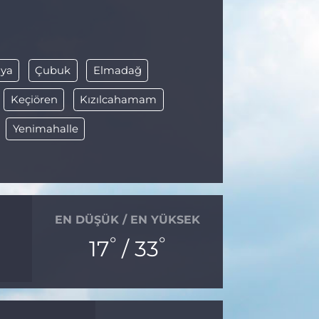
ya
Çubuk
Elmadağ
Keçiören
Kızılcahamam
Yenimahalle
EN DÜŞÜK / EN YÜKSEK
°
°
17
/ 33