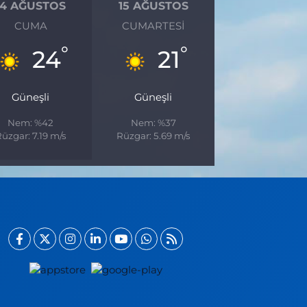
14 AĞUSTOS
15 AĞUSTOS
CUMA
CUMARTESI
°
°
24
21
Güneşli
Güneşli
Nem: %42
Nem: %37
üzgar: 7.19 m/s
Rüzgar: 5.69 m/s