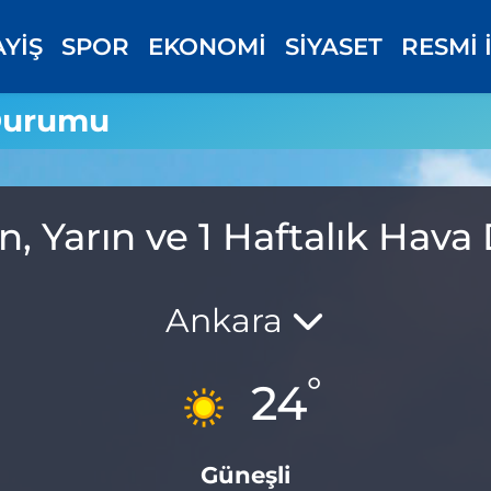
AYİŞ
SPOR
EKONOMİ
SİYASET
RESMİ 
Durumu
, Yarın ve 1 Haftalık Hav
Ankara
°
24
Güneşli