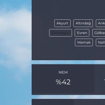
BÖLGE
YAŞAM
Akyurt
Altındağ
Ank
DÜNYA
Etimesgut
Evren
Gölba
Mamak
Nal
GENEL
GÜNCEL
RESMİ İLAN
NEM
%42