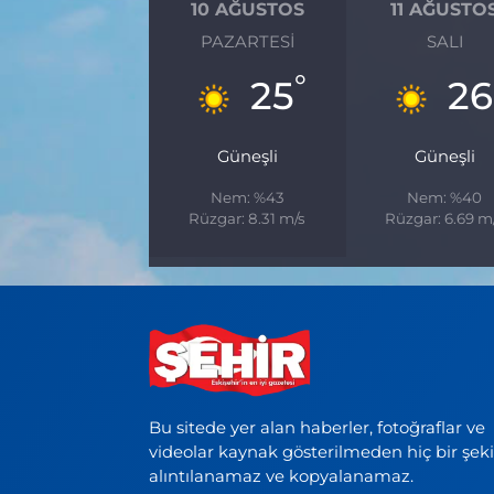
10 AĞUSTOS
11 AĞUSTO
PAZARTESI
SALI
°
25
26
Güneşli
Güneşli
Nem: %43
Nem: %40
Rüzgar: 8.31 m/s
Rüzgar: 6.69 m
Bu sitede yer alan haberler, fotoğraflar ve
videolar kaynak gösterilmeden hiç bir şek
alıntılanamaz ve kopyalanamaz.