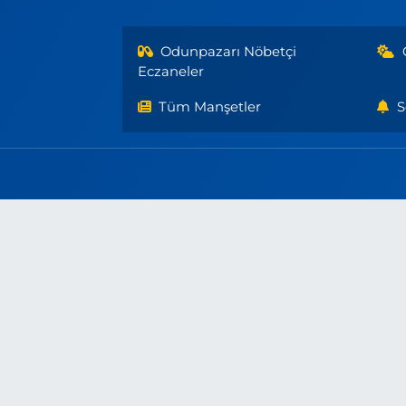
Odunpazarı Nöbetçi
Eczaneler
Tüm Manşetler
S