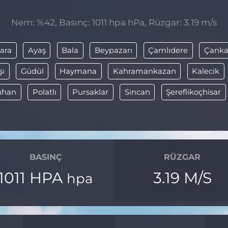
Nem: %42, Basınç: 1011 hpa hPa, Rüzgar: 3.19 m/s
ara
Ayaş
Bala
Beypazarı
Çamlıdere
Çanka
şı
Güdül
Haymana
Kahramankazan
Kalecik
lıhan
Polatlı
Pursaklar
Sincan
Şereflikoçhisar
BASINÇ
RÜZGAR
1011 HPA
3.19 M/S
hpa