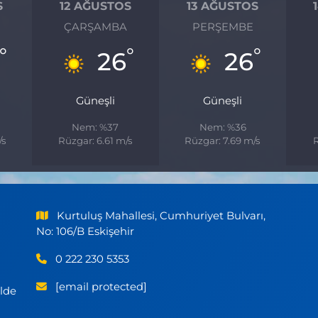
S
12 AĞUSTOS
13 AĞUSTOS
ÇARŞAMBA
PERŞEMBE
°
°
°
26
26
Güneşli
Güneşli
Nem: %37
Nem: %36
/s
Rüzgar: 6.61 m/s
Rüzgar: 7.69 m/s
R
Kurtuluş Mahallesi, Cumhuriyet Bulvarı,
No: 106/B Eskişehir
0 222 230 5353
[email protected]
ilde