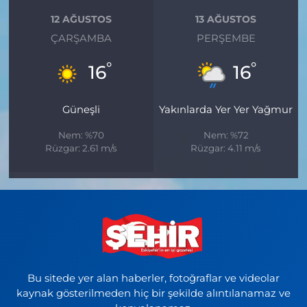
12 AĞUSTOS
13 AĞUSTOS
ÇARŞAMBA
PERŞEMBE
°
°
16
16
Güneşli
Yakınlarda Yer Yer Yağmur
Nem: %70
Nem: %72
Rüzgar: 2.61 m/s
Rüzgar: 4.11 m/s
Bu sitede yer alan haberler, fotoğraflar ve videolar
kaynak gösterilmeden hiç bir şekilde alıntılanamaz ve