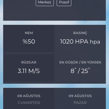
Merkez
Posof
NEM
BASINÇ
%50
1020 HPA
hpa
RÜZGAR
EN DÜŞÜK / EN YÜKSEK
°
°
3.11 M/S
8
/ 25
08 AĞUSTOS
09 AĞUSTOS
CUMARTESI
PAZAR