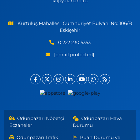
kopyalanamaz.
Kurtuluş Mahallesi, Cumhuriyet Bulvarı, No: 106/B
Eskişehir
0 222 230 5353
[email protected]
Odunpazarı Nöbetçi
Odunpazarı Hava
Eczaneler
Durumu
Odunpazarı Trafik
Puan Durumu ve