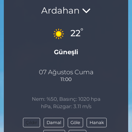
Ardahan
BÖLGE
YAŞAM
°
22
DÜNYA
Güneşli
GENEL
GÜNCEL
07 Ağustos Cuma
11:00
RESMİ İLAN
Nem: %50, Basınç: 1020 hpa
hPa, Rüzgar: 3.11 m/s
Çıldır
Damal
Göle
Hanak