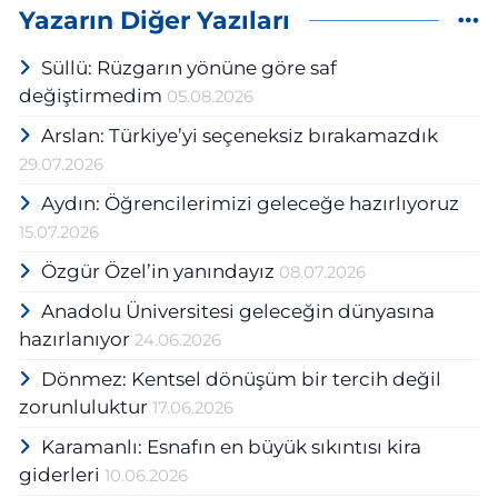
Yazarın Diğer Yazıları
Süllü: Rüzgarın yönüne göre saf
değiştirmedim
05.08.2026
Arslan: Türkiye’yi seçeneksiz bırakamazdık
29.07.2026
Aydın: Öğrencilerimizi geleceğe hazırlıyoruz
15.07.2026
Özgür Özel’in yanındayız
08.07.2026
Anadolu Üniversitesi geleceğin dünyasına
hazırlanıyor
24.06.2026
Dönmez: Kentsel dönüşüm bir tercih değil
zorunluluktur
17.06.2026
Karamanlı: Esnafın en büyük sıkıntısı kira
giderleri
10.06.2026