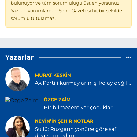
bulunuyor ve tüm sorumluluğu üstleniyorsunuz.
Yazılan yorumlardan Şehir Gazetesi hiçbir şekilde
sorumlu tutulamaz.
Yazarlar
MURAT KESKİN
Ak Partili kurmayların işi kolay değil…
ÖZGE ZAIM
Bir bilmecem var çocuklar!
NEVIN’IN ŞEHIR NOTLARI
Süllü: Rüzgarın yönüne göre saf
değiştirmedim