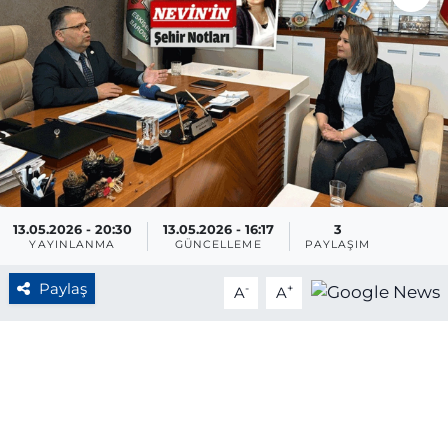
BÖLGE
YAŞAM
DÜNYA
GENEL
13.05.2026 - 20:30
13.05.2026 - 16:17
3
GÜNCEL
YAYINLANMA
GÜNCELLEME
PAYLAŞIM
Paylaş
RESMİ İLAN
-
+
A
A