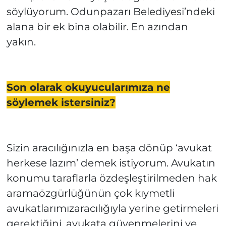
söylüyorum. Odunpazarı Belediyesi’ndeki
alana bir ek bina olabilir. En azından
yakın.
Son olarak okuyucularımıza ne
söylemek istersiniz?
Sizin aracılığınızla en başa dönüp ‘avukat
herkese lazım’ demek istiyorum. Avukatın
konumu taraflarla özdeşleştirilmeden hak
aramaözgürlüğünün çok kıymetli
avukatlarımızaracılığıyla yerine getirmeleri
gerektiğini, avukata güvenmelerini ve