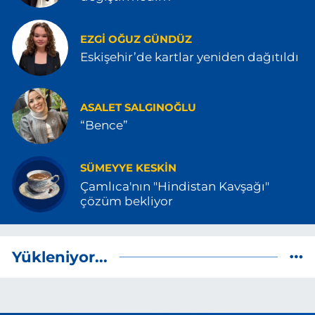
EZGI OĞUZ GÜNDÜZ
Eskişehir’de kartlar yeniden dağıtıldı
ASALET SALGINOĞLU
“Bence”
SÜMEYYE KESKIN
Çamlıca'nın "Hindistan Kavşağı"
çözüm bekliyor
Yükleniyor...