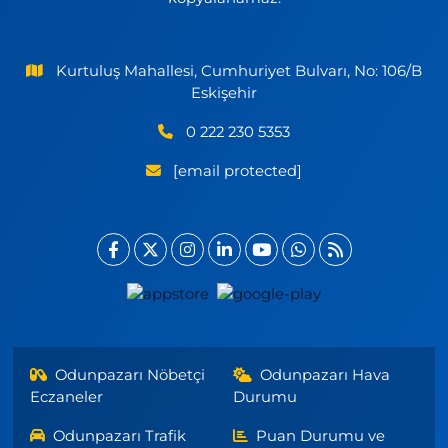
Kurtuluş Mahallesi, Cumhuriyet Bulvarı, No: 106/B
Eskişehir
0 222 230 5353
[email protected]
Odunpazarı Nöbetçi
Odunpazarı Hava
Eczaneler
Durumu
Odunpazarı Trafik
Puan Durumu ve