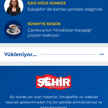
EZGI OĞUZ GÜNDÜZ
Eskişehir’de kartlar yeniden dağıtıldı
SÜMEYYE KESKIN
Çamlıca'nın "Hindistan Kavşağı"
çözüm bekliyor
Yükleniyor...
Bu sitede yer alan haberler, fotoğraflar ve videolar
kaynak gösterilmeden hiç bir şekilde alıntılanamaz ve
kopyalanamaz.