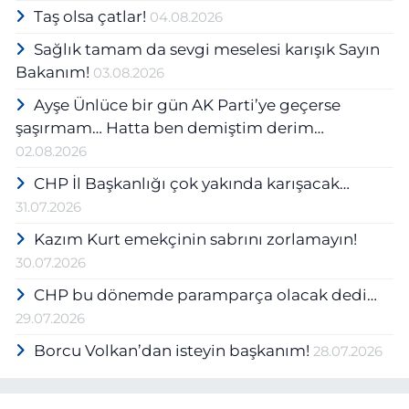
Taş olsa çatlar!
04.08.2026
Sağlık tamam da sevgi meselesi karışık Sayın
Bakanım!
03.08.2026
Ayşe Ünlüce bir gün AK Parti’ye geçerse
şaşırmam… Hatta ben demiştim derim…
02.08.2026
CHP İl Başkanlığı çok yakında karışacak…
31.07.2026
Kazım Kurt emekçinin sabrını zorlamayın!
30.07.2026
CHP bu dönemde paramparça olacak dedi…
29.07.2026
Borcu Volkan’dan isteyin başkanım!
28.07.2026