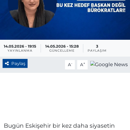
BÖLGE
YAŞAM
DÜNYA
14.05.2026 - 19:15
14.05.2026 - 15:28
3
YAYINLANMA
GÜNCELLEME
PAYLAŞIM
GENEL
Paylaş
-
+
A
A
GÜNCEL
RESMİ İLAN
Bugün Eskişehir bir kez daha siyasetin