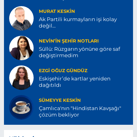
MURAT KESKİN
Ak Partili kurmayların işi kolay
değil…
NEVIN’IN ŞEHIR NOTLARI
Süllü: Rüzgarın yönüne göre saf
değiştirmedim
EZGI OĞUZ GÜNDÜZ
Eskişehir’de kartlar yeniden
dağıtıldı
SÜMEYYE KESKIN
Çamlıca'nın "Hindistan Kavşağı"
çözüm bekliyor