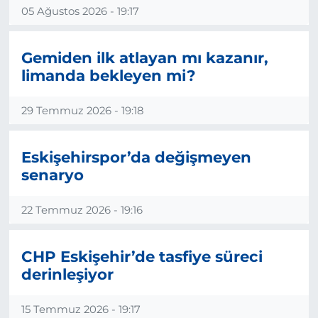
05 Ağustos 2026 - 19:17
BÖLGE
Gemiden ilk atlayan mı kazanır,
YAŞAM
limanda bekleyen mi?
DÜNYA
29 Temmuz 2026 - 19:18
GENEL
Eskişehirspor’da değişmeyen
GÜNCEL
senaryo
RESMİ İLAN
22 Temmuz 2026 - 19:16
CHP Eskişehir’de tasfiye süreci
derinleşiyor
15 Temmuz 2026 - 19:17