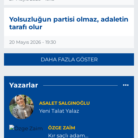
Yolsuzluğun partisi olmaz, adaletin
tarafı olur
20 Mayıs 2026 - 19:30
DAHA FAZLA GÖSTER
Yazarlar
ASALET SALGINOĞLU
Yeni Talat Yalaz
ÖZGE ZAIM
Kır saçlı adam…