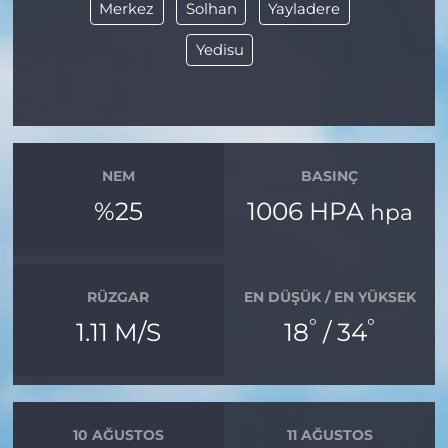
Merkez
Solhan
Yayladere
Yedisu
NEM
BASINÇ
%25
1006 HPA
hpa
RÜZGAR
EN DÜŞÜK / EN YÜKSEK
°
°
1.11 M/S
18
/ 34
10 AĞUSTOS
11 AĞUSTOS