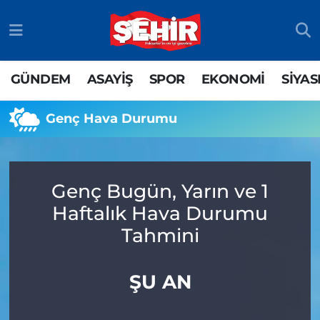
GÜNDEM
ASAYİŞ
Odunpazarı Nöbetçi Eczaneler
GÜNDEM
ASAYİŞ
SPOR
EKONOMİ
SİYAS
ASAYİŞ
GÜNDEM
Odunpazarı Hava Durumu
Genç Hava Durumu
SPOR
SİYASET
Odunpazarı Trafik Yoğunluk Haritası
EKONOMİ
SPOR
TFF 3.Lig 4.Grup Puan Durumu ve Fikstür
Genç Bugün, Yarın ve 1
SİYASET
EKONOMİ
Tüm Manşetler
Haftalık Hava Durumu
Tahmini
RESMİ İLAN
EĞİTİM
Son Dakika Haberleri
SAĞLIK
Haber Arşivi
ŞU AN
TEKNOLOJİ