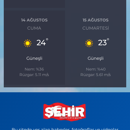
14 AĞUSTOS
15 AĞUSTOS
CUMA
CUMARTESI
°
°
24
23
Güneşli
Güneşli
Nem: %36
Nem: %40
Rüzgar: 5.11 m/s
Rüzgar: 5.61 m/s
Bu sitede yer alan haberler, fotoğraflar ve videolar