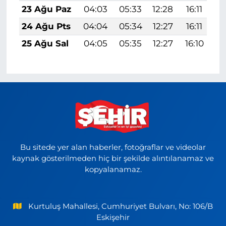
23 Ağu Paz
04:03
05:33
12:28
16:11
1
24 Ağu Pts
04:04
05:34
12:27
16:11
1
25 Ağu Sal
04:05
05:35
12:27
16:10
1
Bu sitede yer alan haberler, fotoğraflar ve videolar
kaynak gösterilmeden hiç bir şekilde alıntılanamaz ve
kopyalanamaz.
Kurtuluş Mahallesi, Cumhuriyet Bulvarı, No: 106/B
Eskişehir