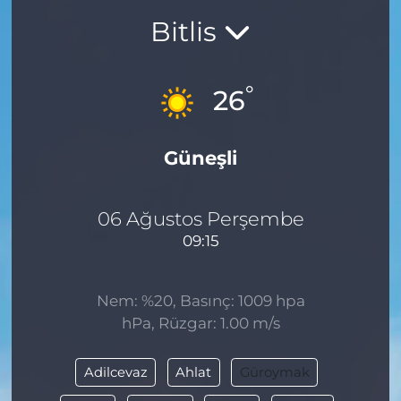
Bitlis
BÖLGE
YAŞAM
°
26
DÜNYA
Güneşli
GENEL
GÜNCEL
06 Ağustos Perşembe
09:15
RESMİ İLAN
Nem: %20, Basınç: 1009 hpa
hPa, Rüzgar: 1.00 m/s
Adilcevaz
Ahlat
Güroymak