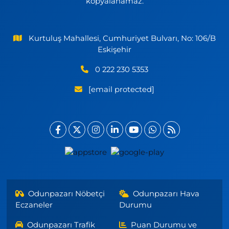
kopyalanamaz.
Kurtuluş Mahallesi, Cumhuriyet Bulvarı, No: 106/B
Eskişehir
0 222 230 5353
[email protected]
Odunpazarı Nöbetçi
Odunpazarı Hava
Eczaneler
Durumu
Odunpazarı Trafik
Puan Durumu ve