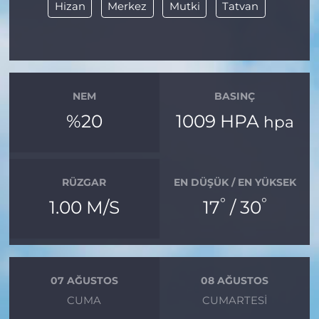
Hizan
Merkez
Mutki
Tatvan
NEM
BASINÇ
%20
1009 HPA
hpa
RÜZGAR
EN DÜŞÜK / EN YÜKSEK
°
°
1.00 M/S
17
/ 30
07 AĞUSTOS
08 AĞUSTOS
CUMA
CUMARTESI