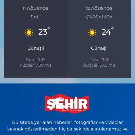
11 AĞUSTOS
12 AĞUSTOS
SALI
ÇARŞAMBA
°
°
23
24
Güneşli
Güneşli
Nem: %37
Nem: %26
Rüzgar: 7.89 m/s
Rüzgar: 5.69 m/s
Bu sitede yer alan haberler, fotoğraflar ve videolar
kaynak gösterilmeden hiç bir şekilde alıntılanamaz ve