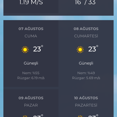
°
°
1.19 M/S
16
/ 33
07 AĞUSTOS
08 AĞUSTOS
CUMA
CUMARTESI
°
°
23
23
Güneşli
Güneşli
Nem: %55
Nem: %49
Rüzgar: 6.19 m/s
Rüzgar: 5.69 m/s
09 AĞUSTOS
10 AĞUSTOS
PAZAR
PAZARTESI
°
°