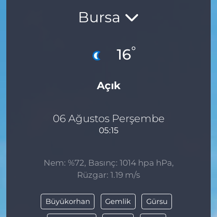
Bursa
BÖLGE
YAŞAM
°
16
DÜNYA
Açık
GENEL
GÜNCEL
06 Ağustos Perşembe
05:15
RESMİ İLAN
Nem: %72, Basınç: 1014 hpa hPa,
Rüzgar: 1.19 m/s
Büyükorhan
Gemlik
Gürsu