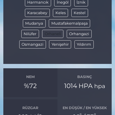
Harmancık
İnegöl
İznik
Karacabey
Keles
Kestel
Mudanya
Mustafakemalpaşa
Nilüfer
Orhaneli
Orhangazi
Osmangazi
Yenişehir
Yıldırım
NEM
BASINÇ
%72
1014 HPA
hpa
RÜZGAR
EN DÜŞÜK / EN YÜKSEK