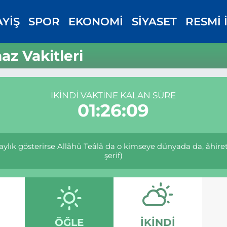
AYİŞ
SPOR
EKONOMİ
SİYASET
RESMİ 
z Vakitleri
İKINDI VAKTINE KALAN SÜRE
01:26:08
laylık gösterirse Allâhü Teâlâ da o kimseye dünyada da, âhiret
şerif)
ÖĞLE
İKINDI