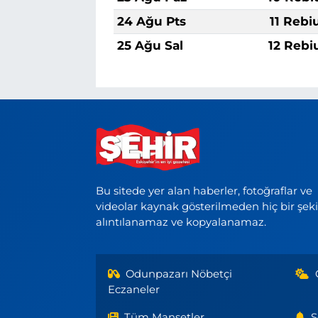
24 Ağu Pts
11 Rebi
25 Ağu Sal
12 Rebi
Bu sitede yer alan haberler, fotoğraflar ve
videolar kaynak gösterilmeden hiç bir şek
alıntılanamaz ve kopyalanamaz.
Odunpazarı Nöbetçi
Eczaneler
Tüm Manşetler
S