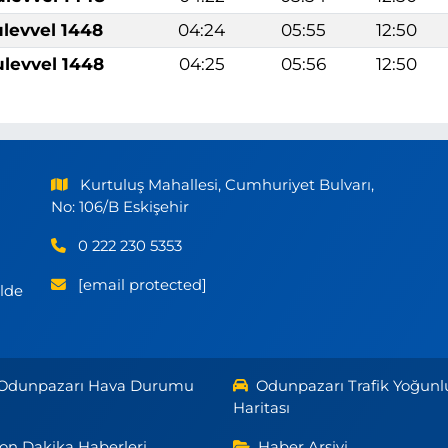
ulevvel 1448
04:24
05:55
12:50
ulevvel 1448
04:25
05:56
12:50
Kurtuluş Mahallesi, Cumhuriyet Bulvarı,
No: 106/B Eskişehir
0 222 230 5353
[email protected]
ilde
Odunpazarı Hava Durumu
Odunpazarı Trafik Yoğunl
Haritası
on Dakika Haberleri
Haber Arşivi