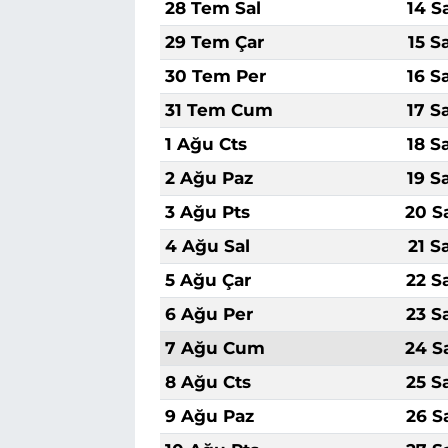
28 Tem Sal
14 S
29 Tem Çar
15 S
30 Tem Per
16 S
31 Tem Cum
17 S
1 Ağu Cts
18 S
2 Ağu Paz
19 S
3 Ağu Pts
20 S
4 Ağu Sal
21 S
5 Ağu Çar
22 S
6 Ağu Per
23 S
7 Ağu Cum
24 S
8 Ağu Cts
25 S
9 Ağu Paz
26 S