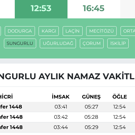
9
12:53
16:45
DODURGA
KARGI
LAÇİN
MECİTÖZÜ
ORT
SUNGURLU
UĞURLUDAĞ
ÇORUM
İSKİLİP
NGURLU AYLIK NAMAZ VAKITL
HİCRİ
İMSAK
GÜNEŞ
ÖĞLE
afer 1448
03:41
05:27
12:54
afer 1448
03:42
05:28
12:54
afer 1448
03:44
05:29
12:54