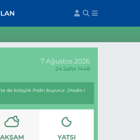
İLAN
7 Ağustos 2026
24 Safer 1448
te de kolaylık ihsân buyurur. (Hadis-i
AKŞAM
YATSI