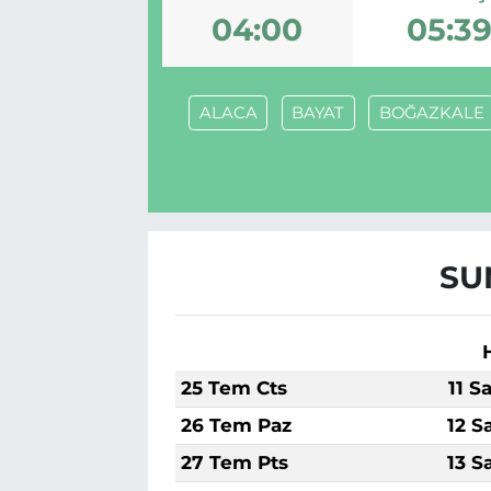
04:00
05:3
BÖLGE
YAŞAM
ALACA
BAYAT
BOĞAZKALE
DÜNYA
GENEL
GÜNCEL
SU
RESMİ İLAN
25 Tem Cts
11 S
26 Tem Paz
12 S
27 Tem Pts
13 S