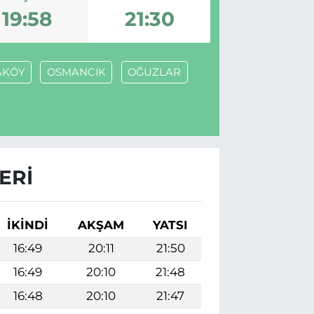
19:58
21:30
AKÖY
OSMANCIK
OĞUZLAR
ERI
İKINDI
AKŞAM
YATSI
16:49
20:11
21:50
16:49
20:10
21:48
16:48
20:10
21:47