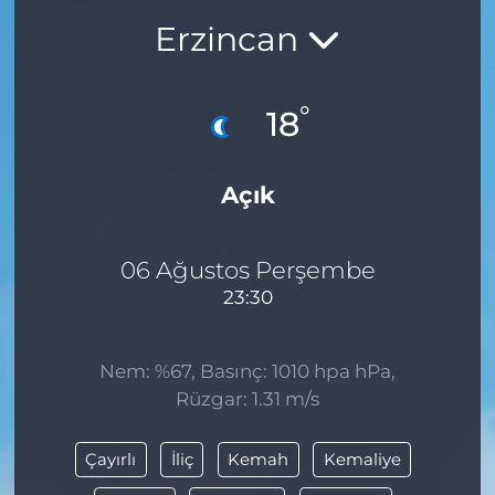
Erzincan
BÖLGE
YAŞAM
°
18
DÜNYA
Açık
GENEL
GÜNCEL
06 Ağustos Perşembe
23:30
RESMİ İLAN
Nem: %67, Basınç: 1010 hpa hPa,
Rüzgar: 1.31 m/s
Çayırlı
İliç
Kemah
Kemaliye