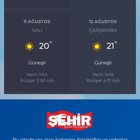
11 AĞUSTOS
12 AĞUSTOS
SALI
ÇARŞAMBA
°
°
20
21
Güneşli
Güneşli
Nem: %54
Nem: %49
Rüzgar: 2.50 m/s
Rüzgar: 4.31 m/s
Bu sitede yer alan haberler, fotoğraflar ve videolar