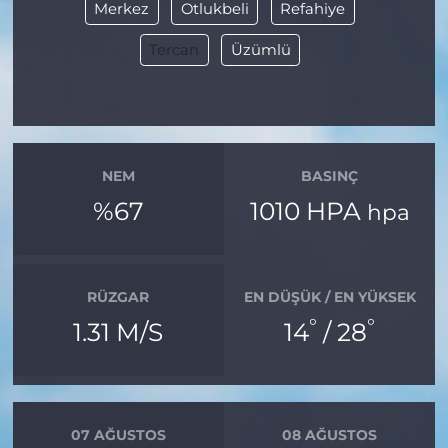
Merkez
Otlukbeli
Refahiye
Tercan
Üzümlü
NEM
BASINÇ
%67
1010 HPA
hpa
RÜZGAR
EN DÜŞÜK / EN YÜKSEK
°
°
1.31 M/S
14
/ 28
07 AĞUSTOS
08 AĞUSTOS