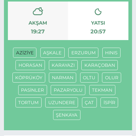
AKŞAM
YATSI
19:27
20:57
AZİZİYE
AŞKALE
ERZURUM
HINIS
HORASAN
KARAYAZI
KARAÇOBAN
KÖPRÜKÖY
NARMAN
OLTU
OLUR
PASİNLER
PAZARYOLU
TEKMAN
TORTUM
UZUNDERE
ÇAT
İSPİR
ŞENKAYA