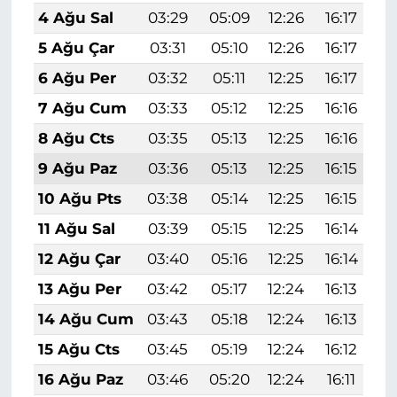
4 Ağu Sal
03:29
05:09
12:26
16:17
1
5 Ağu Çar
03:31
05:10
12:26
16:17
1
6 Ağu Per
03:32
05:11
12:25
16:17
1
7 Ağu Cum
03:33
05:12
12:25
16:16
1
8 Ağu Cts
03:35
05:13
12:25
16:16
1
9 Ağu Paz
03:36
05:13
12:25
16:15
1
10 Ağu Pts
03:38
05:14
12:25
16:15
1
11 Ağu Sal
03:39
05:15
12:25
16:14
1
12 Ağu Çar
03:40
05:16
12:25
16:14
1
13 Ağu Per
03:42
05:17
12:24
16:13
1
14 Ağu Cum
03:43
05:18
12:24
16:13
1
15 Ağu Cts
03:45
05:19
12:24
16:12
1
16 Ağu Paz
03:46
05:20
12:24
16:11
1