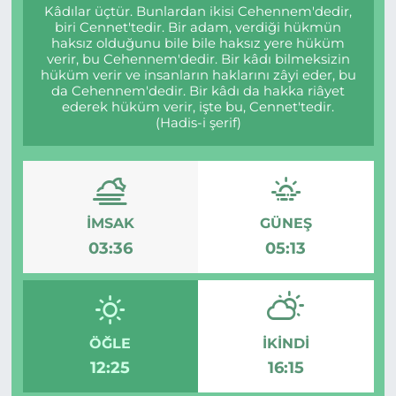
Kâdılar üçtür. Bunlardan ikisi Cehennem'dedir,
biri Cennet'tedir. Bir adam, verdiği hükmün
BÖLGE
haksız olduğunu bile bile haksız yere hüküm
verir, bu Cehennem'dedir. Bir kâdı bilmeksizin
hüküm verir ve insanların haklarını zâyi eder, bu
YAŞAM
da Cehennem'dedir. Bir kâdı da hakka riâyet
ederek hüküm verir, işte bu, Cennet'tedir.
DÜNYA
(Hadis-i şerif)
GENEL
GÜNCEL
İMSAK
GÜNEŞ
03:36
05:13
RESMİ İLAN
ÖĞLE
İKINDI
12:25
16:15