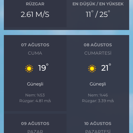
RÜZGAR
EN DÜŞÜK / EN YÜKSEK
°
°
2.61 M/S
11
/ 25
07 AĞUSTOS
08 AĞUSTOS
CUMA
CUMARTESI
°
°
19
21
Güneşli
Güneşli
Nem: %53
Nem: %46
Rüzgar: 4.81 m/s
Rüzgar: 3.39 m/s
09 AĞUSTOS
10 AĞUSTOS
PAZAR
PAZARTESI