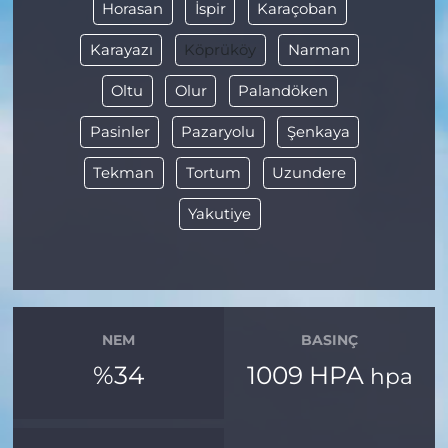
Horasan
İspir
Karaçoban
Karayazı
Köprüköy
Narman
Oltu
Olur
Palandöken
Pasinler
Pazaryolu
Şenkaya
Tekman
Tortum
Uzundere
Yakutiye
NEM
BASINÇ
%34
1009 HPA
hpa