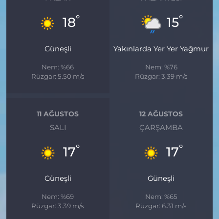
°
°
18
15
Güneşli
Yakınlarda Yer Yer Yağmur
Nem: %66
Nem: %76
Rüzgar: 5.50 m/s
Rüzgar: 3.39 m/s
11 AĞUSTOS
12 AĞUSTOS
SALI
ÇARŞAMBA
°
°
17
17
Güneşli
Güneşli
Nem: %69
Nem: %65
Rüzgar: 3.39 m/s
Rüzgar: 6.31 m/s