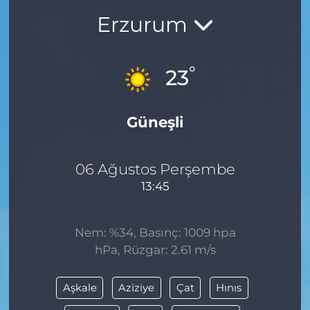
Erzurum
BÖLGE
YAŞAM
°
23
DÜNYA
Güneşli
GENEL
GÜNCEL
06 Ağustos Perşembe
13:45
RESMİ İLAN
Nem: %34, Basınç: 1009 hpa
hPa, Rüzgar: 2.61 m/s
Aşkale
Aziziye
Çat
Hınıs