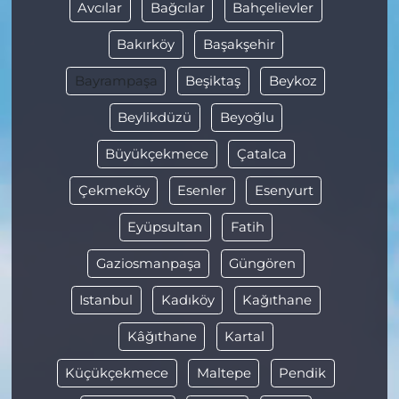
Avcılar
Bağcılar
Bahçelievler
Bakırköy
Başakşehir
Bayrampaşa
Beşiktaş
Beykoz
Beylikdüzü
Beyoğlu
Büyükçekmece
Çatalca
Çekmeköy
Esenler
Esenyurt
Eyüpsultan
Fatih
Gaziosmanpaşa
Güngören
Istanbul
Kadıköy
Kağıthane
Kâğıthane
Kartal
Küçükçekmece
Maltepe
Pendik