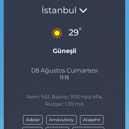
İstanbul
BÖLGE
YAŞAM
°
29
DÜNYA
Güneşli
GENEL
GÜNCEL
08 Ağustos Cumartesi
11:15
RESMİ İLAN
Nem: %51, Basınç: 1010 hpa hPa,
Rüzgar: 1.39 m/s
Adalar
Arnavutköy
Ataşehir