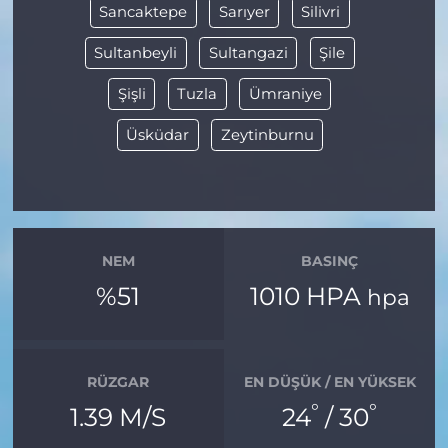
Sancaktepe
Sarıyer
Silivri
Sultanbeyli
Sultangazi
Şile
Şişli
Tuzla
Ümraniye
Üsküdar
Zeytinburnu
NEM
BASINÇ
%51
1010 HPA
hpa
RÜZGAR
EN DÜŞÜK / EN YÜKSEK
°
°
1.39 M/S
24
/ 30