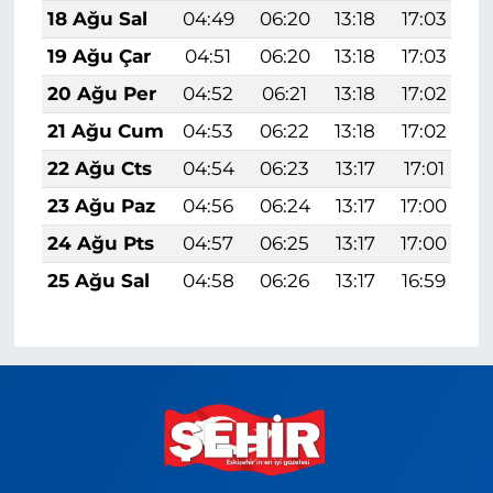
18 Ağu Sal
04:49
06:20
13:18
17:03
2
19 Ağu Çar
04:51
06:20
13:18
17:03
2
20 Ağu Per
04:52
06:21
13:18
17:02
2
21 Ağu Cum
04:53
06:22
13:18
17:02
2
22 Ağu Cts
04:54
06:23
13:17
17:01
2
23 Ağu Paz
04:56
06:24
13:17
17:00
2
24 Ağu Pts
04:57
06:25
13:17
17:00
1
25 Ağu Sal
04:58
06:26
13:17
16:59
1