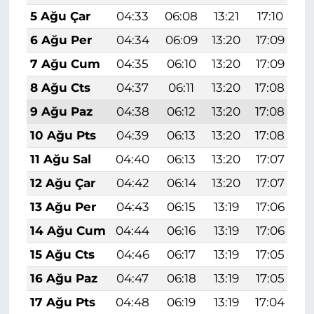
5 Ağu Çar
04:33
06:08
13:21
17:10
2
6 Ağu Per
04:34
06:09
13:20
17:09
2
7 Ağu Cum
04:35
06:10
13:20
17:09
2
8 Ağu Cts
04:37
06:11
13:20
17:08
2
9 Ağu Paz
04:38
06:12
13:20
17:08
2
10 Ağu Pts
04:39
06:13
13:20
17:08
2
11 Ağu Sal
04:40
06:13
13:20
17:07
2
12 Ağu Çar
04:42
06:14
13:20
17:07
2
13 Ağu Per
04:43
06:15
13:19
17:06
2
14 Ağu Cum
04:44
06:16
13:19
17:06
2
15 Ağu Cts
04:46
06:17
13:19
17:05
2
16 Ağu Paz
04:47
06:18
13:19
17:05
2
17 Ağu Pts
04:48
06:19
13:19
17:04
2