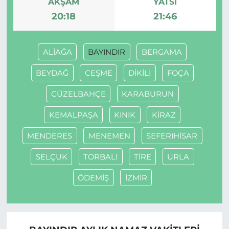
AKŞAM
YATSI
20:18
21:46
ALİAĞA
BAYINDIR
BERGAMA
BEYDAĞ
CEŞME
DİKİLİ
FOÇA
GÜZELBAHÇE
KARABURUN
KEMALPAŞA
KINIK
KİRAZ
MENDERES
MENEMEN
SEFERIHİSAR
SELÇUK
TORBALI
TİRE
URLA
ÖDEMİŞ
İZMİR