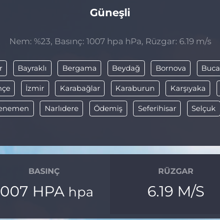
Güneşli
Nem: %23, Basınç: 1007 hpa hPa, Rüzgar: 6.19 m/s
r
Bayraklı
Bergama
Beydağ
Bornova
Buc
hçe
İzmir
Karabağlar
Karaburun
Karşıyaka
enemen
Narlıdere
Ödemiş
Seferihisar
Selçuk
BASINÇ
RÜZGAR
1007 HPA
6.19 M/S
hpa