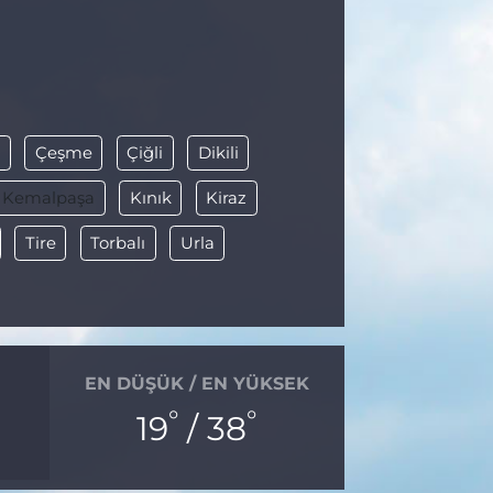
a
Çeşme
Çiğli
Dikili
Kemalpaşa
Kınık
Kiraz
Tire
Torbalı
Urla
EN DÜŞÜK / EN YÜKSEK
°
°
19
/ 38