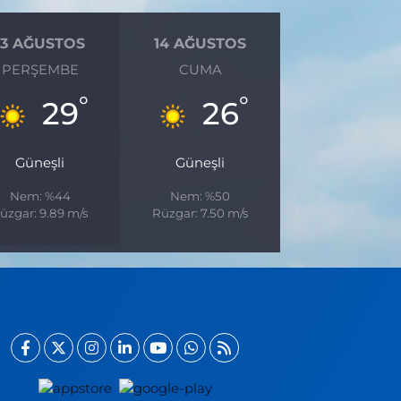
13 AĞUSTOS
14 AĞUSTOS
PERŞEMBE
CUMA
°
°
29
26
Güneşli
Güneşli
Nem: %44
Nem: %50
üzgar: 9.89 m/s
Rüzgar: 7.50 m/s