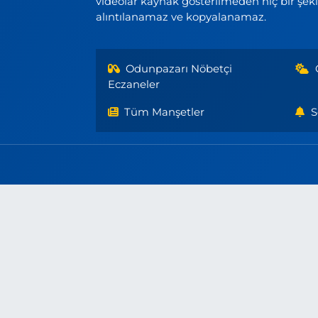
videolar kaynak gösterilmeden hiç bir şek
alıntılanamaz ve kopyalanamaz.
Odunpazarı Nöbetçi
Eczaneler
Tüm Manşetler
S