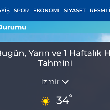
AYİŞ
SPOR
EKONOMİ
SİYASET
RESMİ 
 Durumu
ugün, Yarın ve 1 Haftalık
Tahmini
İzmir
°
34