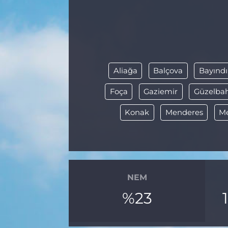
BÖLGE
YAŞAM
DÜNYA
Aliağa
Balçova
Bayındı
Foça
Gaziemir
Güzelba
GENEL
Konak
Menderes
M
GÜNCEL
RESMİ İLAN
NEM
%23