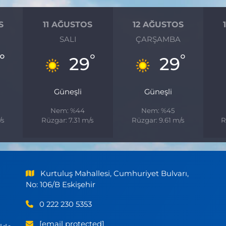
S
11 AĞUSTOS
12 AĞUSTOS
SALI
ÇARŞAMBA
°
°
°
29
29
Güneşli
Güneşli
Nem: %44
Nem: %45
/s
Rüzgar: 7.31 m/s
Rüzgar: 9.61 m/s
R
Kurtuluş Mahallesi, Cumhuriyet Bulvarı,
No: 106/B Eskişehir
0 222 230 5353
[email protected]