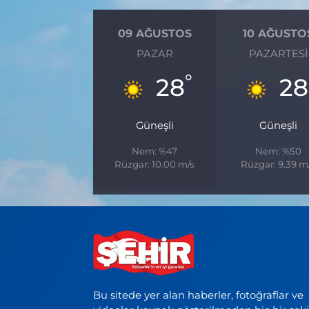
09 AĞUSTOS
10 AĞUSTO
PAZAR
PAZARTESI
°
28
28
Güneşli
Güneşli
Nem: %47
Nem: %50
Rüzgar: 10.00 m/s
Rüzgar: 9.39 m
Bu sitede yer alan haberler, fotoğraflar ve