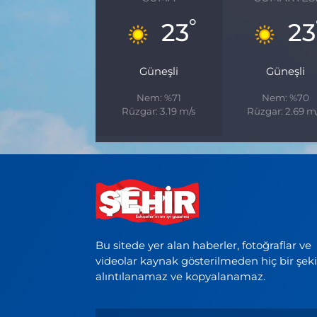
°
23
23
Güneşli
Güneşli
Nem: %71
Nem: %70
Rüzgar: 3.19 m/s
Rüzgar: 2.69 m
Bu sitede yer alan haberler, fotoğraflar ve
videolar kaynak gösterilmeden hiç bir şek
alıntılanamaz ve kopyalanamaz.