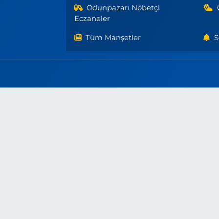
Odunpazarı Nöbetçi
Eczaneler
Tüm Manşetler
S