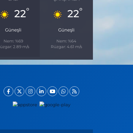
°
°
22
22
Güneşli
Güneşli
Nem: %69
Nem: %64
üzgar: 2.89 m/s
Rüzgar: 4.61 m/s