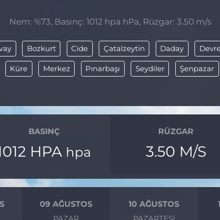
Nem: %73, Basınç: 1012 hpa hPa, Rüzgar: 3.50 m/s
vay
Bozkurt
Cide
Çatalzeytin
Daday
Devre
Küre
Merkez
Pınarbaşı
Seydiler
Şenpazar
BASINÇ
RÜZGAR
1012 HPA
3.50 M/S
hpa
S
09 AĞUSTOS
10 AĞUSTOS
I
PAZAR
PAZARTESI