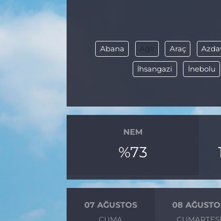
BÖLGE
YAŞAM
Abana
Ağlı
Araç
Azda
DÜNYA
İhsangazi
İnebolu
GENEL
GÜNCEL
NEM
RESMİ İLAN
%73
07 AĞUSTOS
08 AĞUSTO
CUMA
CUMARTES