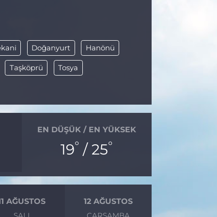
kani
Doğanyurt
Hanönü
Taşköprü
Tosya
EN DÜŞÜK / EN YÜKSEK
°
°
19
/ 25
11 AĞUSTOS
12 AĞUSTOS
SALI
ÇARŞAMBA