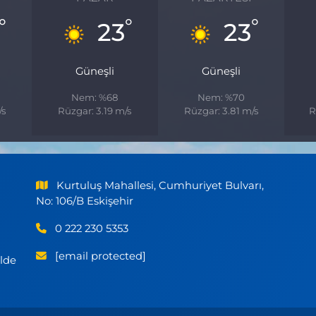
°
°
°
23
23
Güneşli
Güneşli
Nem: %68
Nem: %70
/s
Rüzgar: 3.19 m/s
Rüzgar: 3.81 m/s
R
Kurtuluş Mahallesi, Cumhuriyet Bulvarı,
No: 106/B Eskişehir
0 222 230 5353
[email protected]
ilde