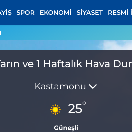
AYİŞ
SPOR
EKONOMİ
SİYASET
RESMİ 
u
Yarın ve 1 Haftalık Hava D
Kastamonu
°
25
Güneşli