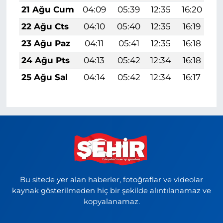
21 Ağu Cum
04:09
05:39
12:35
16:20
1
22 Ağu Cts
04:10
05:40
12:35
16:19
1
23 Ağu Paz
04:11
05:41
12:35
16:18
1
24 Ağu Pts
04:13
05:42
12:34
16:18
1
25 Ağu Sal
04:14
05:42
12:34
16:17
1
Bu sitede yer alan haberler, fotoğraflar ve videolar
kaynak gösterilmeden hiç bir şekilde alıntılanamaz ve
kopyalanamaz.