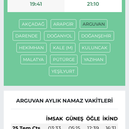
19:41
21:10
AKÇADAĞ
ARAPGİR
ARGUVAN
DARENDE
DOĞANYOL
DOĞANŞEHİR
HEKİMHAN
KALE (M)
KULUNCAK
MALATYA
PÜTÜRGE
YAZIHAN
YEŞİLYURT
ARGUVAN AYLIK NAMAZ VAKITLERI
İMSAK
GÜNEŞ
ÖĞLE
İKINDI
A
25 Tem Cts
03:33
05:15
12:39
16:31
1