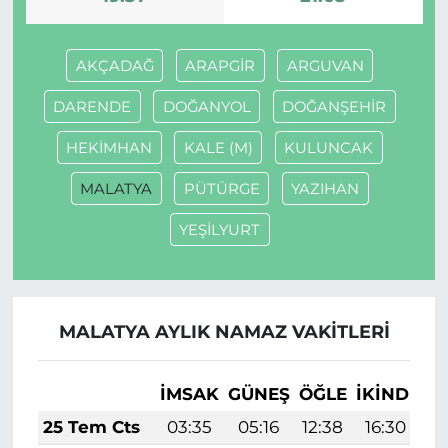
AKÇADAĞ
ARAPGİR
ARGUVAN
DARENDE
DOĞANYOL
DOĞANŞEHİR
HEKİMHAN
KALE (M)
KULUNCAK
MALATYA
PÜTÜRGE
YAZIHAN
YEŞİLYURT
MALATYA AYLIK NAMAZ VAKITLERI
İMSAK
GÜNEŞ
ÖĞLE
İKINDI
A
25 Tem Cts
03:35
05:16
12:38
16:30
1