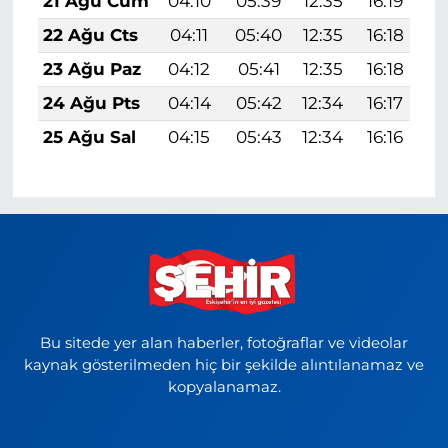
21 Ağu Cum
04:10
05:39
12:35
16:19
1
22 Ağu Cts
04:11
05:40
12:35
16:18
1
23 Ağu Paz
04:12
05:41
12:35
16:18
1
24 Ağu Pts
04:14
05:42
12:34
16:17
1
25 Ağu Sal
04:15
05:43
12:34
16:16
1
Bu sitede yer alan haberler, fotoğraflar ve videolar
kaynak gösterilmeden hiç bir şekilde alıntılanamaz ve
kopyalanamaz.