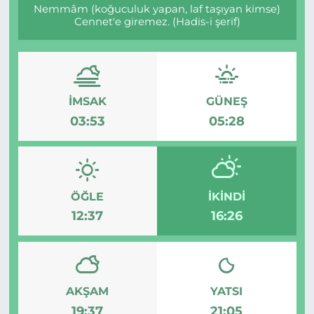
Nemmâm (koğuculuk yapan, laf taşıyan kimse)
Cennet'e giremez. (Hadis-i şerif)
BÖLGE
YAŞAM
DÜNYA
İMSAK
GÜNEŞ
03:53
05:28
GENEL
GÜNCEL
ÖĞLE
İKINDI
RESMİ İLAN
12:37
16:26
AKŞAM
YATSI
19:37
21:05