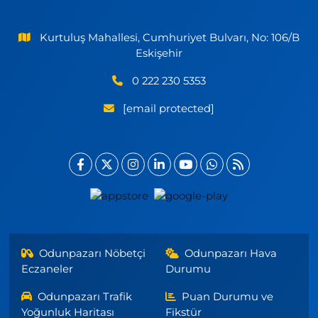
Kurtuluş Mahallesi, Cumhuriyet Bulvarı, No: 106/B
Eskişehir
0 222 230 5353
[email protected]
Odunpazarı Nöbetçi
Odunpazarı Hava
Eczaneler
Durumu
Odunpazarı Trafik
Puan Durumu ve
Yoğunluk Haritası
Fikstür