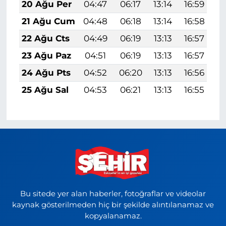
20 Ağu Per
04:47
06:17
13:14
16:59
2
21 Ağu Cum
04:48
06:18
13:14
16:58
2
22 Ağu Cts
04:49
06:19
13:13
16:57
1
23 Ağu Paz
04:51
06:19
13:13
16:57
1
24 Ağu Pts
04:52
06:20
13:13
16:56
1
25 Ağu Sal
04:53
06:21
13:13
16:55
1
Bu sitede yer alan haberler, fotoğraflar ve videolar
kaynak gösterilmeden hiç bir şekilde alıntılanamaz ve
kopyalanamaz.