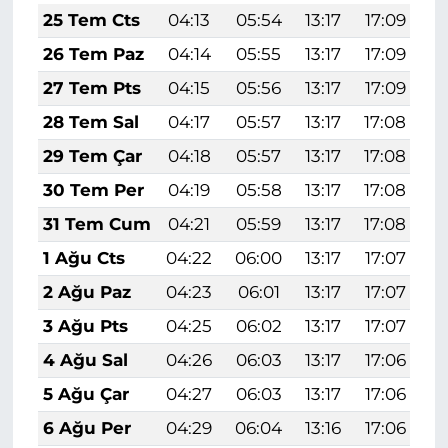
25 Tem Cts
04:13
05:54
13:17
17:09
2
26 Tem Paz
04:14
05:55
13:17
17:09
2
27 Tem Pts
04:15
05:56
13:17
17:09
2
28 Tem Sal
04:17
05:57
13:17
17:08
2
29 Tem Çar
04:18
05:57
13:17
17:08
2
30 Tem Per
04:19
05:58
13:17
17:08
2
31 Tem Cum
04:21
05:59
13:17
17:08
2
1 Ağu Cts
04:22
06:00
13:17
17:07
2
2 Ağu Paz
04:23
06:01
13:17
17:07
2
3 Ağu Pts
04:25
06:02
13:17
17:07
2
4 Ağu Sal
04:26
06:03
13:17
17:06
2
5 Ağu Çar
04:27
06:03
13:17
17:06
2
6 Ağu Per
04:29
06:04
13:16
17:06
2