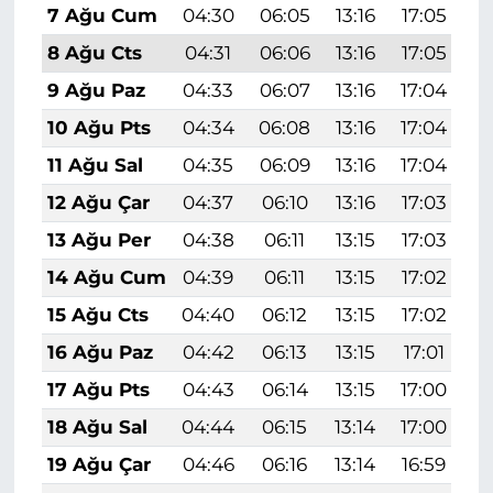
7 Ağu Cum
04:30
06:05
13:16
17:05
2
8 Ağu Cts
04:31
06:06
13:16
17:05
2
9 Ağu Paz
04:33
06:07
13:16
17:04
2
10 Ağu Pts
04:34
06:08
13:16
17:04
2
11 Ağu Sal
04:35
06:09
13:16
17:04
2
12 Ağu Çar
04:37
06:10
13:16
17:03
2
13 Ağu Per
04:38
06:11
13:15
17:03
2
14 Ağu Cum
04:39
06:11
13:15
17:02
2
15 Ağu Cts
04:40
06:12
13:15
17:02
2
16 Ağu Paz
04:42
06:13
13:15
17:01
2
17 Ağu Pts
04:43
06:14
13:15
17:00
2
18 Ağu Sal
04:44
06:15
13:14
17:00
2
19 Ağu Çar
04:46
06:16
13:14
16:59
2