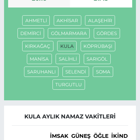
AHMETLİ
AKHİSAR
ALAŞEHİR
DEMİRCİ
GÖLMARMARA
GÖRDES
KIRKAĞAÇ
KULA
KÖPRÜBAŞI
MANİSA
SALİHLİ
SARIGÖL
SARUHANLI
SELENDİ
SOMA
TURGUTLU
KULA AYLIK NAMAZ VAKITLERI
İMSAK
GÜNEŞ
ÖĞLE
İKINDI
A