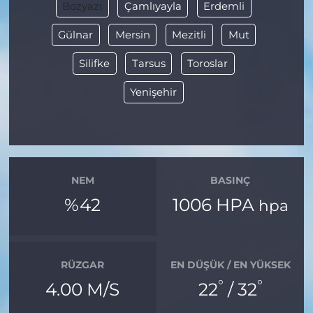
Bozyazı
Çamlıyayla
Erdemli
Gülnar
Mersin
Mezitli
Mut
Silifke
Tarsus
Toroslar
Yenişehir
NEM
BASINÇ
%42
1006 HPA
hpa
RÜZGAR
EN DÜŞÜK / EN YÜKSEK
°
°
4.00 M/S
22
/ 32