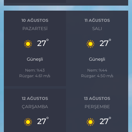
10 AĞUSTOS
11 AĞUSTOS
PAZARTESI
SALI
°
°
27
27
Güneşli
Güneşli
Nem: %43
Nem: %44
Rüzgar: 4.61 m/s
Rüzgar: 4.50 m/s
12 AĞUSTOS
13 AĞUSTOS
ÇARŞAMBA
PERŞEMBE
°
°
27
27