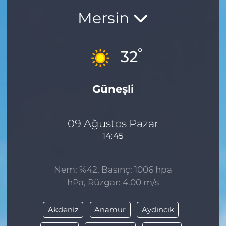
Mersin
BÖLGE
YAŞAM
°
32
DÜNYA
Güneşli
GENEL
GÜNCEL
09 Ağustos Pazar
14:45
RESMİ İLAN
Nem: %42, Basınç: 1006 hpa
hPa, Rüzgar: 4.00 m/s
Akdeniz
Anamur
Aydıncık