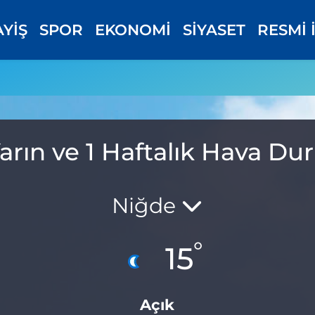
AYİŞ
SPOR
EKONOMİ
SİYASET
RESMİ 
arın ve 1 Haftalık Hava D
Niğde
°
15
Açık