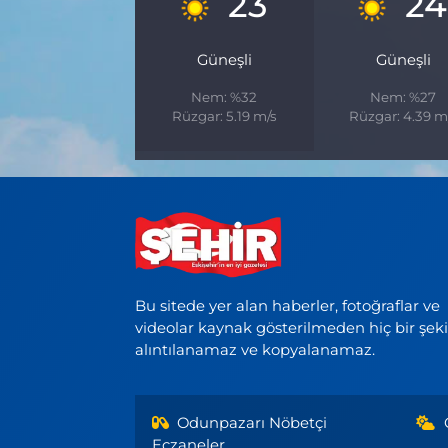
23
24
Güneşli
Güneşli
Nem: %32
Nem: %27
Rüzgar: 5.19 m/s
Rüzgar: 4.39 m
Bu sitede yer alan haberler, fotoğraflar ve
videolar kaynak gösterilmeden hiç bir şek
alıntılanamaz ve kopyalanamaz.
Odunpazarı Nöbetçi
Eczaneler