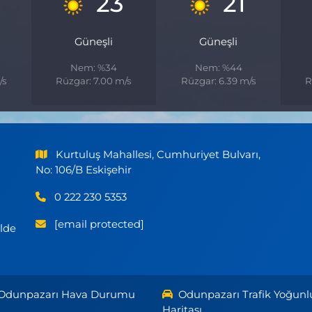
23
21
Güneşli
Güneşli
Nem: %34
Nem: %44
/s
Rüzgar: 7.00 m/s
Rüzgar: 6.39 m/s
R
Kurtuluş Mahallesi, Cumhuriyet Bulvarı,
No: 106/B Eskişehir
0 222 230 5353
[email protected]
ilde
Odunpazarı Hava Durumu
Odunpazarı Trafik Yoğunl
Haritası