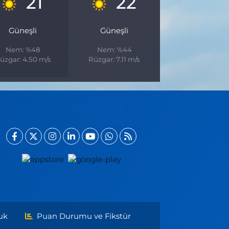
21
22
Güneşli
Güneşli
Nem: %48
Nem: %44
üzgar: 4.50 m/s
Rüzgar: 7.11 m/s
uk
Puan Durumu ve Fikstür