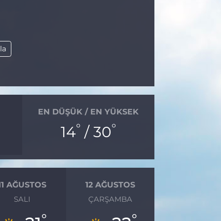
la
EN DÜŞÜK / EN YÜKSEK
°
°
14
/ 30
11 AĞUSTOS
12 AĞUSTOS
SALI
ÇARŞAMBA
°
°