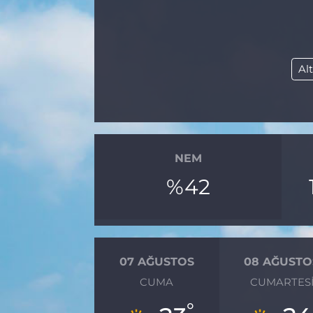
BÖLGE
YAŞAM
Al
DÜNYA
GENEL
NEM
GÜNCEL
%42
RESMİ İLAN
07 AĞUSTOS
08 AĞUSTO
CUMA
CUMARTES
°