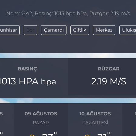
Nem: %42, Basınç: 1013 hpa hPa, Rüzgar: 2.19 m/s
tunhisar
Bor
Çamardı
Çiftlik
Merkez
Ulukış
BASINÇ
RÜZGAR
1013 HPA
2.19 M/S
hpa
S
09 AĞUSTOS
10 AĞUSTOS
I
PAZAR
PAZARTESI
°
°
°