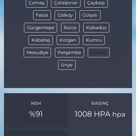
Çamaş
Çatalpınar
Çaybaşı
Fatsa
Gölköy
Gülyalı
Gürgentepe
İkizce
Kabadüz
Kabataş
Korgan
Kumru
Mesudiye
Perşembe
Ulubey
Ünye
NEM
BASINÇ
%91
1008 HPA
hpa