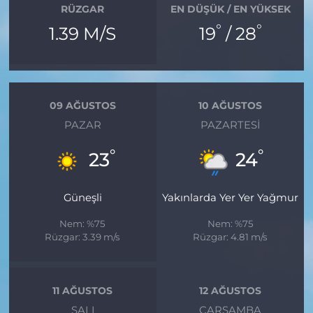
RÜZGAR
EN DÜŞÜK / EN YÜKSEK
°
°
1.39 M/S
19
/ 28
09 AĞUSTOS
10 AĞUSTOS
PAZAR
PAZARTESI
°
°
23
24
Güneşli
Yakınlarda Yer Yer Yağmur
Nem: %75
Nem: %75
Rüzgar: 3.39 m/s
Rüzgar: 4.81 m/s
11 AĞUSTOS
12 AĞUSTOS
SALI
ÇARŞAMBA