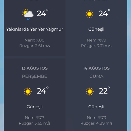
°
°
24
24
Yakınlarda Yer Yer Yağmur
Güneşli
Nem: %80
Nem: %79
Rüzgar: 3.61 m/s
Rüzgar: 3.31 m/s
13 AĞUSTOS
14 AĞUSTOS
PERŞEMBE
CUMA
°
°
24
22
Güneşli
Güneşli
Nem: %77
Nem: %73
Rüzgar: 3.69 m/s
Rüzgar: 4.89 m/s