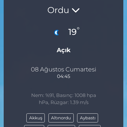
Ordu
BÖLGE
YAŞAM
°
19
DÜNYA
Açık
GENEL
GÜNCEL
08 Ağustos Cumartesi
04:45
RESMİ İLAN
Nem: %91, Basınç: 1008 hpa
hPa, Rüzgar: 1.39 m/s
Akkuş
Altınordu
Aybastı