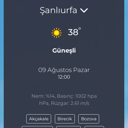
Şanlıurfa
BÖLGE
YAŞAM
°
38
DÜNYA
Güneşli
GENEL
GÜNCEL
09 Ağustos Pazar
12:00
RESMİ İLAN
Nem: %14, Basınç: 1002 hpa
hPa, Rüzgar: 2.61 m/s
Akçakale
Birecik
Bozova