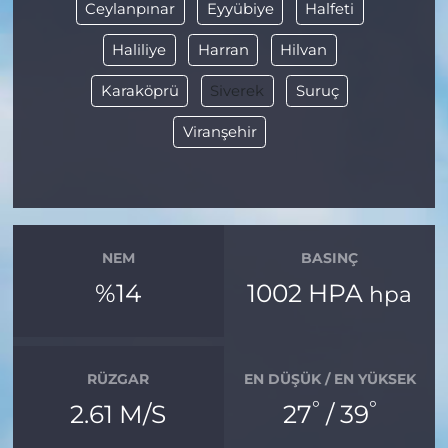
Ceylanpınar
Eyyübiye
Halfeti
Haliliye
Harran
Hilvan
Karaköprü
Siverek
Suruç
Viranşehir
NEM
BASINÇ
%14
1002 HPA
hpa
RÜZGAR
EN DÜŞÜK / EN YÜKSEK
°
°
2.61 M/S
27
/ 39