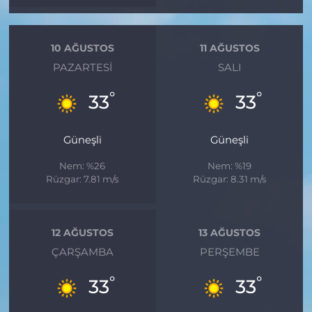
10 AĞUSTOS
11 AĞUSTOS
PAZARTESI
SALI
°
°
33
33
Güneşli
Güneşli
Nem: %26
Nem: %19
Rüzgar: 7.81 m/s
Rüzgar: 8.31 m/s
12 AĞUSTOS
13 AĞUSTOS
ÇARŞAMBA
PERŞEMBE
°
°
33
33