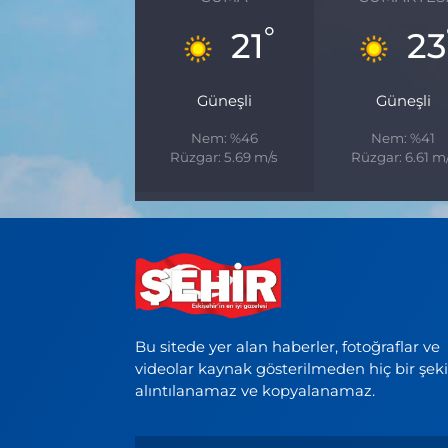
°
21
23
Güneşli
Güneşli
Nem: %46
Nem: %41
Rüzgar: 5.69 m/s
Rüzgar: 6.61 m
Bu sitede yer alan haberler, fotoğraflar ve
videolar kaynak gösterilmeden hiç bir şek
alıntılanamaz ve kopyalanamaz.