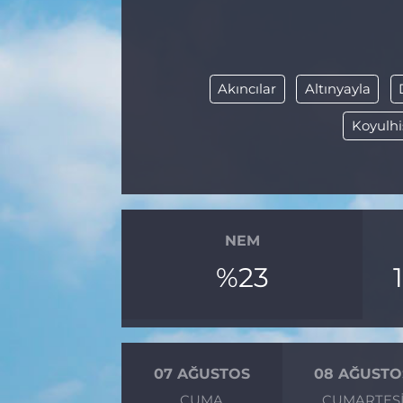
BÖLGE
YAŞAM
Akıncılar
Altınyayla
DÜNYA
Koyulhi
GENEL
GÜNCEL
NEM
RESMİ İLAN
%23
07 AĞUSTOS
08 AĞUSTO
CUMA
CUMARTES