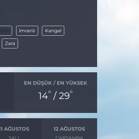
afik
İmranlı
Kangal
Zara
EN DÜŞÜK / EN YÜKSEK
°
°
14
/ 29
11 AĞUSTOS
12 AĞUSTOS
SALI
ÇARŞAMBA