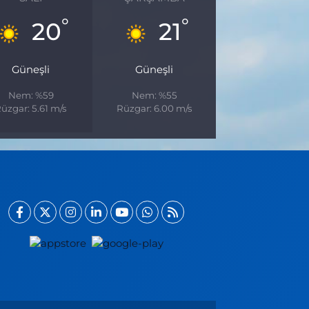
°
°
20
21
Güneşli
Güneşli
Nem: %59
Nem: %55
üzgar: 5.61 m/s
Rüzgar: 6.00 m/s