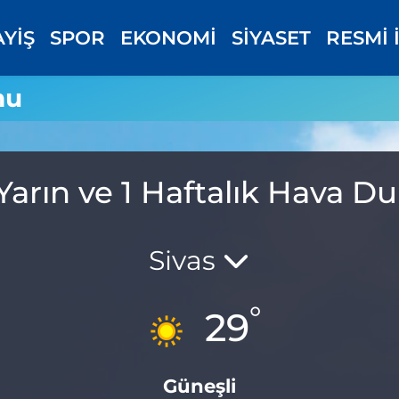
AYİŞ
SPOR
EKONOMİ
SİYASET
RESMİ 
mu
Yarın ve 1 Haftalık Hava 
Sivas
°
29
Güneşli