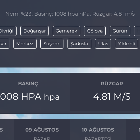
Nem: %23, Basınç: 1008 hpa hPa, Rüzgar: 4.81 m/s
Divriği
Doğanşar
Gemerek
Gölova
Gürün
H
sar
Merkez
Suşehri
Şarkışla
Ulaş
Yıldızeli
BASINÇ
RÜZGAR
1008 HPA
4.81 M/S
hpa
S
09 AĞUSTOS
10 AĞUSTOS
I
PAZAR
PAZARTESI