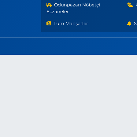
Odunpazarı Nöbetçi
Eczaneler
Tüm Manşetler
S