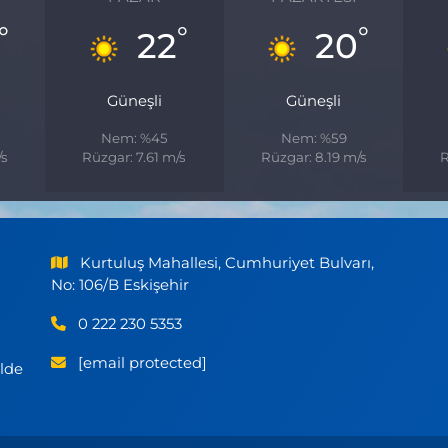
°
°
°
22
20
Güneşli
Güneşli
Nem: %45
Nem: %59
/s
Rüzgar: 7.61 m/s
Rüzgar: 8.19 m/s
R
Kurtuluş Mahallesi, Cumhuriyet Bulvarı,
No: 106/B Eskişehir
0 222 230 5353
[email protected]
ilde