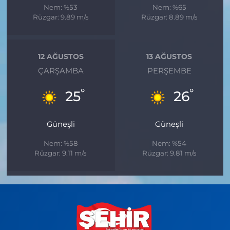
Nem: %53
Nem: %65
Rüzgar: 9.89 m/s
Rüzgar: 8.89 m/s
12 AĞUSTOS
13 AĞUSTOS
ÇARŞAMBA
PERŞEMBE
°
°
25
26
Güneşli
Güneşli
Nem: %58
Nem: %54
Rüzgar: 9.11 m/s
Rüzgar: 9.81 m/s