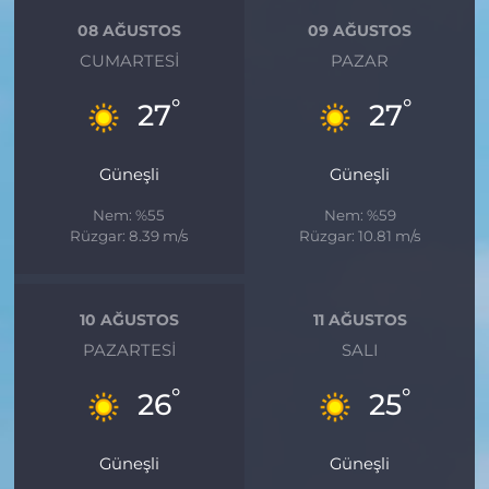
08 AĞUSTOS
09 AĞUSTOS
CUMARTESI
PAZAR
°
°
27
27
Güneşli
Güneşli
Nem: %55
Nem: %59
Rüzgar: 8.39 m/s
Rüzgar: 10.81 m/s
10 AĞUSTOS
11 AĞUSTOS
PAZARTESI
SALI
°
°
26
25
Güneşli
Güneşli