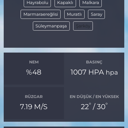
Hayrabolu
Kapaklı
Malkara
Marmaraereğlisi
Muratlı
Saray
Süleymanpaşa
Şarköy
NEM
BASINÇ
%48
1007 HPA
hpa
RÜZGAR
EN DÜŞÜK / EN YÜKSEK
°
°
7.19 M/S
22
/ 30