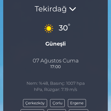
Tekirdağ
BÖLGE
YAŞAM
°
30
DÜNYA
Güneşli
GENEL
GÜNCEL
07 Ağustos Cuma
17:00
RESMİ İLAN
Nem: %48, Basınç: 1007 hpa
hPa, Rüzgar: 7.19 m/s
Çerkezköy
Çorlu
Ergene