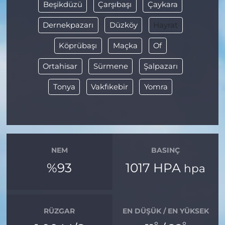
Beşikdüzü
Çarşıbaşı
Çaykara
Dernekpazarı
Düzköy
Hayrat
Köprübaşı
Maçka
Of
Ortahisar
Sürmene
Şalpazarı
Tonya
Vakfıkebir
Yomra
NEM
BASINÇ
%93
1017 HPA
hpa
RÜZGAR
EN DÜŞÜK / EN YÜKSEK