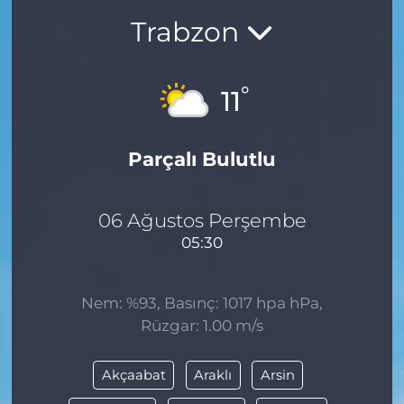
Trabzon
BÖLGE
YAŞAM
°
11
DÜNYA
Parçalı Bulutlu
GENEL
GÜNCEL
06 Ağustos Perşembe
05:30
RESMİ İLAN
Nem: %93, Basınç: 1017 hpa hPa,
Rüzgar: 1.00 m/s
Akçaabat
Araklı
Arsin