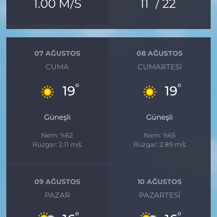
°
°
1.00 M/S
11
/ 22
07 AĞUSTOS
08 AĞUSTOS
CUMA
CUMARTESI
°
°
19
19
Güneşli
Güneşli
Nem: %62
Nem: %65
Rüzgar: 2.11 m/s
Rüzgar: 2.89 m/s
09 AĞUSTOS
10 AĞUSTOS
PAZAR
PAZARTESI
°
°