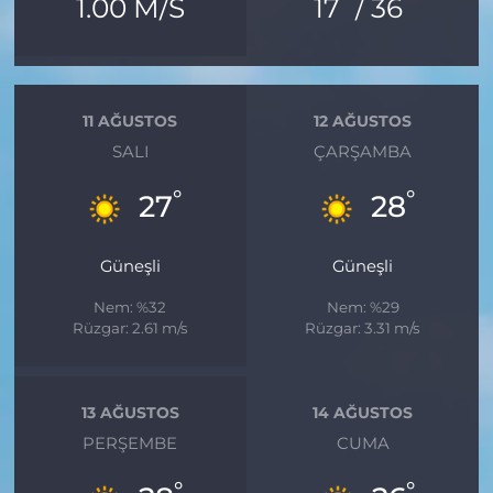
°
°
1.00 M/S
17
/ 36
11 AĞUSTOS
12 AĞUSTOS
SALI
ÇARŞAMBA
°
°
27
28
Güneşli
Güneşli
Nem: %32
Nem: %29
Rüzgar: 2.61 m/s
Rüzgar: 3.31 m/s
13 AĞUSTOS
14 AĞUSTOS
PERŞEMBE
CUMA
°
°