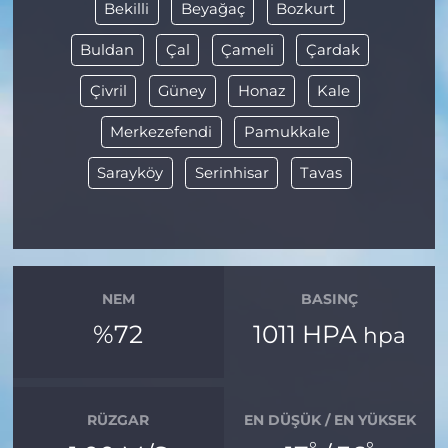
Bekilli
Beyağaç
Bozkurt
Buldan
Çal
Çameli
Çardak
Çivril
Güney
Honaz
Kale
Merkezefendi
Pamukkale
Sarayköy
Serinhisar
Tavas
NEM
BASINÇ
%72
1011 HPA
hpa
RÜZGAR
EN DÜŞÜK / EN YÜKSEK