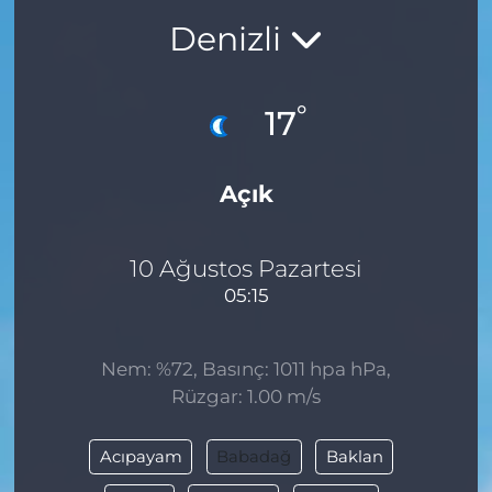
Denizli
BÖLGE
YAŞAM
°
17
DÜNYA
Açık
GENEL
GÜNCEL
10 Ağustos Pazartesi
05:15
RESMİ İLAN
Nem: %72, Basınç: 1011 hpa hPa,
Rüzgar: 1.00 m/s
Acıpayam
Babadağ
Baklan