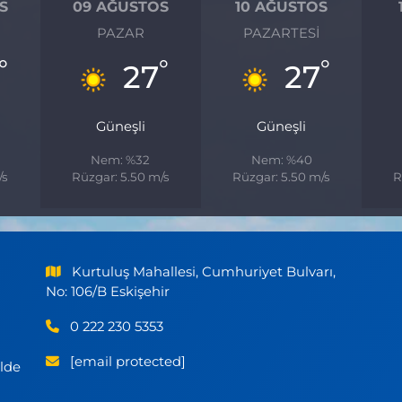
S
09 AĞUSTOS
10 AĞUSTOS
I
PAZAR
PAZARTESI
°
°
°
27
27
Güneşli
Güneşli
Nem: %32
Nem: %40
/s
Rüzgar: 5.50 m/s
Rüzgar: 5.50 m/s
R
Kurtuluş Mahallesi, Cumhuriyet Bulvarı,
No: 106/B Eskişehir
0 222 230 5353
[email protected]
ilde