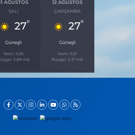
11 AĞUSTOS
12 AĞUSTOS
SALI
ÇARŞAMBA
°
°
27
27
Güneşli
Güneşli
Nem: %36
Nem: %31
üzgar: 3.89 m/s
Rüzgar: 3.31 m/s