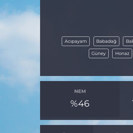
BÖLGE
YAŞAM
DÜNYA
Acıpayam
Babadağ
Ba
Güney
Honaz
GENEL
GÜNCEL
RESMİ İLAN
NEM
%46