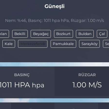
Güneşli
Nem: %46, Basınç: 1011 hpa hPa, Rüzgar: 1.00 m/s
klan
Bekilli
Beyağaç
Bozkurt
Buldan
Çal
Kale
Merkezefendi
Pamukkale
Sarayköy
Se
BASINÇ
RÜZGAR
1011 HPA
1.00 M/S
hpa