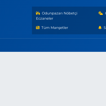
Odunpazarı Nöbetçi
Eczaneler
Tüm Manşetler
S