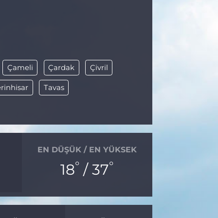
Çameli
Çardak
Çivril
rinhisar
Tavas
EN DÜŞÜK / EN YÜKSEK
°
°
18
/ 37