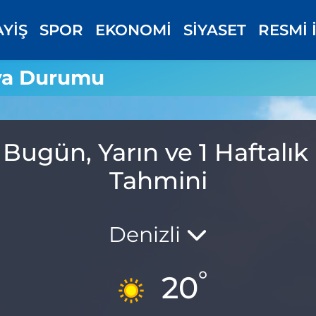
AYİŞ
SPOR
EKONOMİ
SİYASET
RESMİ 
va Durumu
Bugün, Yarın ve 1 Haftal
Tahmini
Denizli
°
20