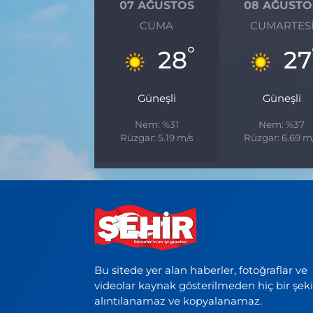
07 AĞUSTOS
08 AĞUSTO
CUMA
CUMARTES
°
28
27
Güneşli
Güneşli
Nem: %31
Nem: %37
Rüzgar: 5.19 m/s
Rüzgar: 6.69 m
Bu sitede yer alan haberler, fotoğraflar ve
videolar kaynak gösterilmeden hiç bir şek
alıntılanamaz ve kopyalanamaz.