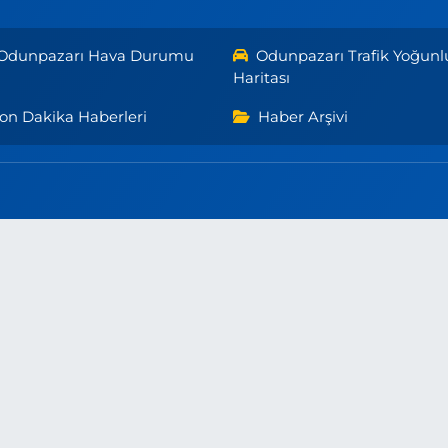
Odunpazarı Hava Durumu
Odunpazarı Trafik Yoğunl
Haritası
on Dakika Haberleri
Haber Arşivi