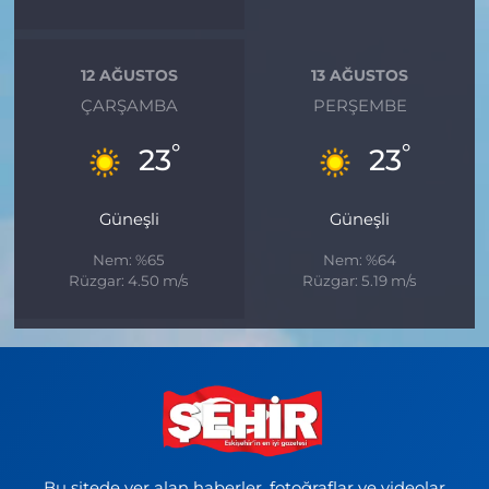
12 AĞUSTOS
13 AĞUSTOS
ÇARŞAMBA
PERŞEMBE
°
°
23
23
Güneşli
Güneşli
Nem: %65
Nem: %64
Rüzgar: 4.50 m/s
Rüzgar: 5.19 m/s
Bu sitede yer alan haberler, fotoğraflar ve videolar