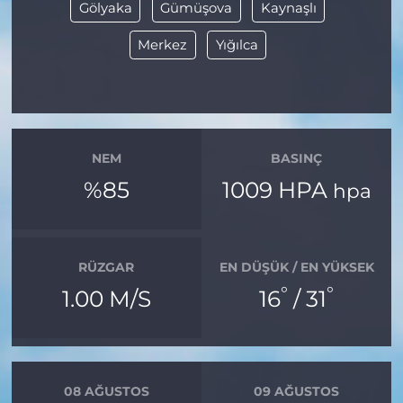
Gölyaka
Gümüşova
Kaynaşlı
Merkez
Yığılca
NEM
BASINÇ
%85
1009 HPA
hpa
RÜZGAR
EN DÜŞÜK / EN YÜKSEK
°
°
1.00 M/S
16
/ 31
08 AĞUSTOS
09 AĞUSTOS