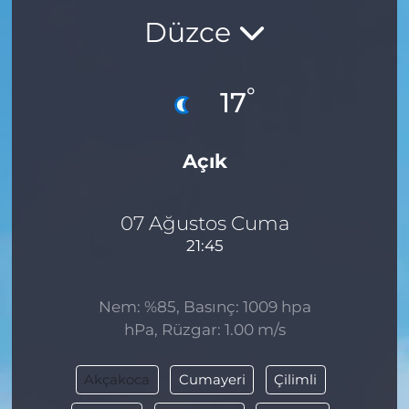
Düzce
BÖLGE
YAŞAM
°
17
DÜNYA
Açık
GENEL
GÜNCEL
07 Ağustos Cuma
21:45
RESMİ İLAN
Nem: %85, Basınç: 1009 hpa
hPa, Rüzgar: 1.00 m/s
Akçakoca
Cumayeri
Çilimli