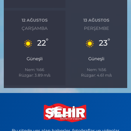
12 AĞUSTOS
13 AĞUSTOS
ÇARŞAMBA
PERŞEMBE
°
°
22
23
Güneşli
Güneşli
Nem: %66
Nem: %56
Rüzgar: 3.89 m/s
Rüzgar: 4.61 m/s
Bu sitede yer alan haberler, fotoğraflar ve videolar