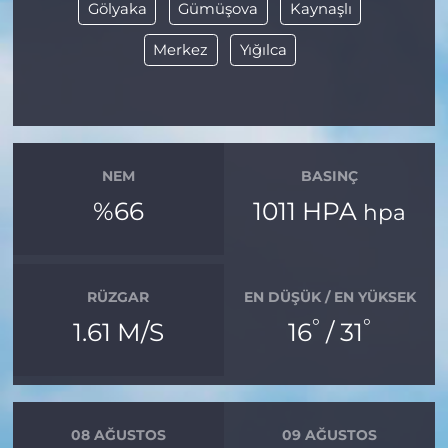
Gölyaka
Gümüşova
Kaynaşlı
Merkez
Yığılca
NEM
BASINÇ
%66
1011 HPA
hpa
RÜZGAR
EN DÜŞÜK / EN YÜKSEK
°
°
1.61 M/S
16
/ 31
08 AĞUSTOS
09 AĞUSTOS