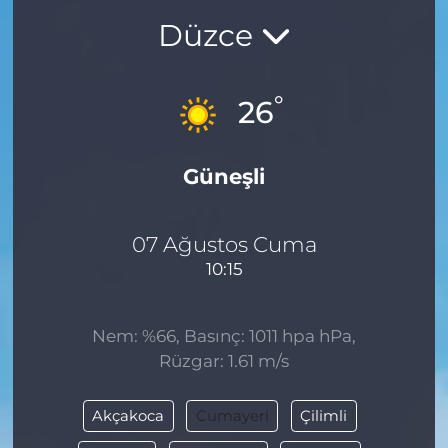
Düzce
BÖLGE
YAŞAM
°
26
DÜNYA
Güneşli
GENEL
GÜNCEL
07 Ağustos Cuma
10:15
RESMİ İLAN
Nem: %66, Basınç: 1011 hpa hPa,
Rüzgar: 1.61 m/s
Akçakoca
Cumayeri
Çilimli