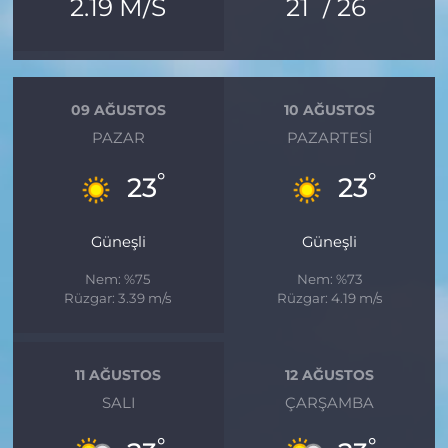
°
°
2.19 M/S
21
/ 26
09 AĞUSTOS
10 AĞUSTOS
PAZAR
PAZARTESI
°
°
23
23
Güneşli
Güneşli
Nem: %75
Nem: %73
Rüzgar: 3.39 m/s
Rüzgar: 4.19 m/s
11 AĞUSTOS
12 AĞUSTOS
SALI
ÇARŞAMBA
°
°