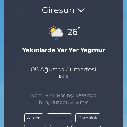
Giresun
BÖLGE
YAŞAM
°
26
DÜNYA
Yakınlarda Yer Yer Yağmur
GENEL
GÜNCEL
08 Ağustos Cumartesi
15:15
RESMİ İLAN
Nem: %74, Basınç: 1009 hpa
hPa, Rüzgar: 2.19 m/s
Alucra
Bulancak
Çamoluk