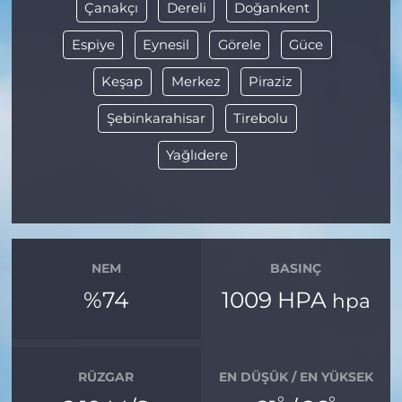
Çanakçı
Dereli
Doğankent
Espiye
Eynesil
Görele
Güce
Keşap
Merkez
Piraziz
Şebinkarahisar
Tirebolu
Yağlıdere
NEM
BASINÇ
%74
1009 HPA
hpa
RÜZGAR
EN DÜŞÜK / EN YÜKSEK