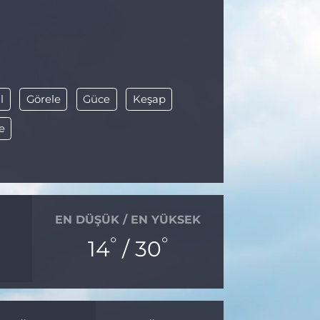
l
Görele
Güce
Keşap
e
EN DÜŞÜK / EN YÜKSEK
°
°
14
/ 30