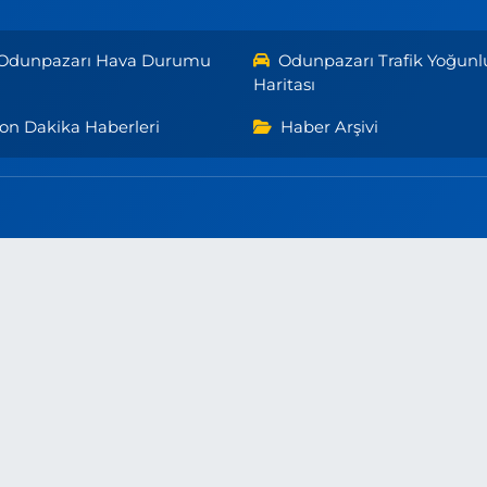
Odunpazarı Hava Durumu
Odunpazarı Trafik Yoğunl
Haritası
on Dakika Haberleri
Haber Arşivi