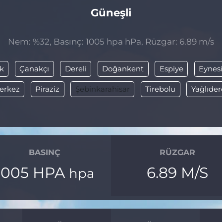
Güneşli
Nem: %32, Basınç: 1005 hpa hPa, Rüzgar: 6.89 m/s
k
Çanakçı
Dereli
Doğankent
Espiye
Eynesi
erkez
Piraziz
Şebinkarahisar
Tirebolu
Yağlıder
BASINÇ
RÜZGAR
1005 HPA
6.89 M/S
hpa