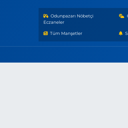
Odunpazarı Nöbetçi
Eczaneler
Tüm Manşetler
S