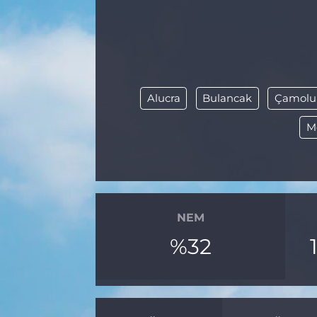
BÖLGE
YAŞAM
DÜNYA
Alucra
Bulancak
Çamolu
M
GENEL
GÜNCEL
RESMİ İLAN
NEM
%32