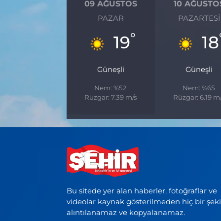
09 AĞUSTOS
10 AĞUSTO
PAZAR
PAZARTESI
°
19
18
Güneşli
Güneşli
Nem: %52
Nem: %65
Rüzgar: 7.39 m/s
Rüzgar: 6.19 m
Bu sitede yer alan haberler, fotoğraflar ve
videolar kaynak gösterilmeden hiç bir şek
alıntılanamaz ve kopyalanamaz.