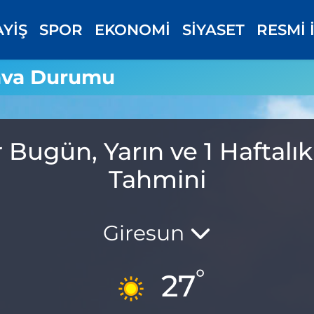
AYİŞ
SPOR
EKONOMİ
SİYASET
RESMİ 
Hava Durumu
r Bugün, Yarın ve 1 Haftal
Tahmini
Giresun
°
27