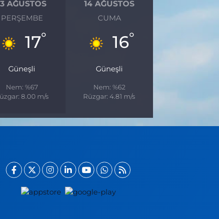
13 AĞUSTOS
14 AĞUSTOS
PERŞEMBE
CUMA
°
°
17
16
Güneşli
Güneşli
Nem: %67
Nem: %62
üzgar: 8.00 m/s
Rüzgar: 4.81 m/s