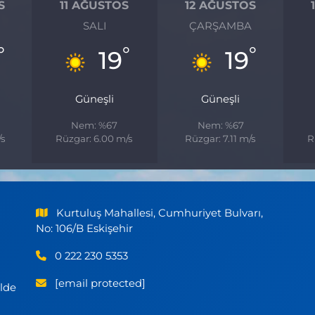
S
11 AĞUSTOS
12 AĞUSTOS
SALI
ÇARŞAMBA
°
°
°
19
19
Güneşli
Güneşli
Nem: %67
Nem: %67
/s
Rüzgar: 6.00 m/s
Rüzgar: 7.11 m/s
R
Kurtuluş Mahallesi, Cumhuriyet Bulvarı,
No: 106/B Eskişehir
0 222 230 5353
[email protected]
ilde