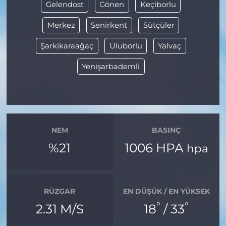
Gelendost
Gönen
Keçiborlu
Merkez
Senirkent
Sütçüler
Şarkikaraağaç
Uluborlu
Yalvaç
Yenişarbademli
NEM
BASINÇ
%21
1006 HPA
hpa
RÜZGAR
EN DÜŞÜK / EN YÜKSEK
°
°
2.31 M/S
18
/ 33