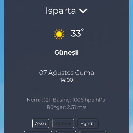
Isparta
BÖLGE
YAŞAM
°
33
DÜNYA
Güneşli
GENEL
GÜNCEL
07 Ağustos Cuma
14:00
RESMİ İLAN
Nem: %21, Basınç: 1006 hpa hPa,
Rüzgar: 2.31 m/s
Aksu
Atabey
Eğirdir