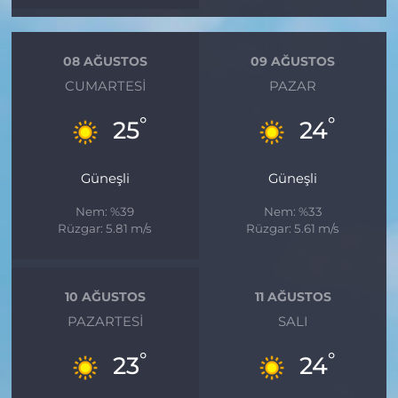
08 AĞUSTOS
09 AĞUSTOS
CUMARTESI
PAZAR
°
°
25
24
Güneşli
Güneşli
Nem: %39
Nem: %33
Rüzgar: 5.81 m/s
Rüzgar: 5.61 m/s
10 AĞUSTOS
11 AĞUSTOS
PAZARTESI
SALI
°
°
23
24