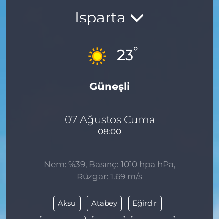
Isparta
BÖLGE
YAŞAM
°
23
DÜNYA
Güneşli
GENEL
GÜNCEL
07 Ağustos Cuma
08:00
RESMİ İLAN
Nem: %39, Basınç: 1010 hpa hPa,
Rüzgar: 1.69 m/s
Aksu
Atabey
Eğirdir