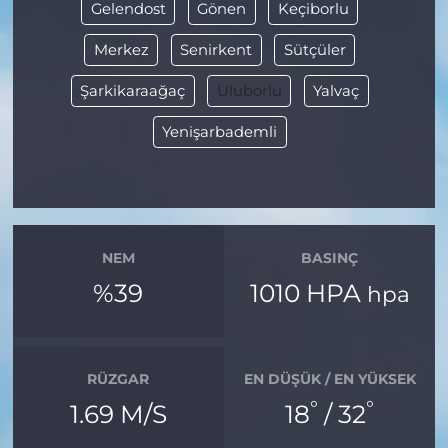
Gelendost
Gönen
Keçiborlu
Merkez
Senirkent
Sütçüler
Şarkikaraağaç
Uluborlu
Yalvaç
Yenişarbademli
NEM
BASINÇ
%39
1010 HPA
hpa
RÜZGAR
EN DÜŞÜK / EN YÜKSEK
°
°
1.69 M/S
18
/ 32