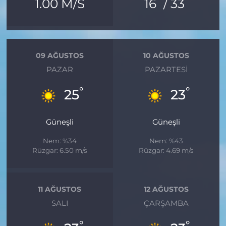
°
°
1.00 M/S
16
/ 33
09 AĞUSTOS
10 AĞUSTOS
PAZAR
PAZARTESI
°
°
25
23
Güneşli
Güneşli
Nem: %34
Nem: %43
Rüzgar: 6.50 m/s
Rüzgar: 4.69 m/s
11 AĞUSTOS
12 AĞUSTOS
SALI
ÇARŞAMBA
°
°