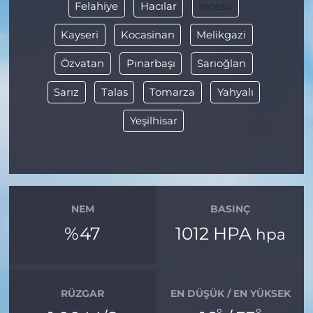
Felahiye
Hacılar
İncesu
Kayseri
Kocasinan
Melikgazi
Özvatan
Pınarbaşı
Sarıoğlan
Sarız
Talas
Tomarza
Yahyalı
Yeşilhisar
NEM
BASINÇ
%47
1012 HPA
hpa
RÜZGAR
EN DÜŞÜK / EN YÜKSEK