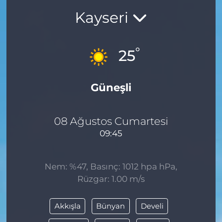
Kayseri
BÖLGE
YAŞAM
°
25
DÜNYA
Güneşli
GENEL
GÜNCEL
08 Ağustos Cumartesi
09:45
RESMİ İLAN
Nem: %47, Basınç: 1012 hpa hPa,
Rüzgar: 1.00 m/s
Akkışla
Bünyan
Develi