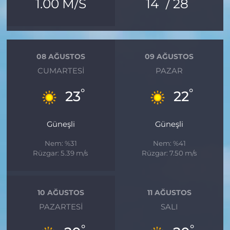
°
°
1.00 M/S
14
/ 28
08 AĞUSTOS
09 AĞUSTOS
CUMARTESI
PAZAR
°
°
23
22
Güneşli
Güneşli
Nem: %31
Nem: %41
Rüzgar: 5.39 m/s
Rüzgar: 7.50 m/s
10 AĞUSTOS
11 AĞUSTOS
PAZARTESI
SALI
°
°