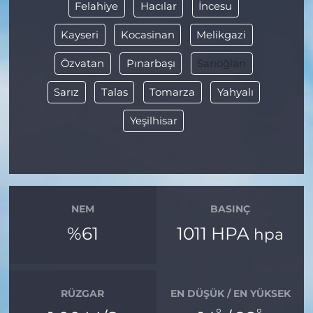
Felahiye
Hacılar
İncesu
Kayseri
Kocasinan
Melikgazi
Özvatan
Pınarbaşı
Sarıoğlan
Sarız
Talas
Tomarza
Yahyalı
Yeşilhisar
NEM
BASINÇ
%61
1011 HPA
hpa
RÜZGAR
EN DÜŞÜK / EN YÜKSEK