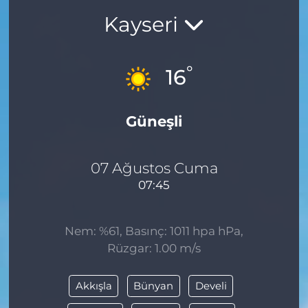
Kayseri
BÖLGE
YAŞAM
°
16
DÜNYA
Güneşli
GENEL
GÜNCEL
07 Ağustos Cuma
07:45
RESMİ İLAN
Nem: %61, Basınç: 1011 hpa hPa,
Rüzgar: 1.00 m/s
Akkışla
Bünyan
Develi