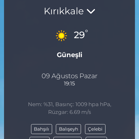
Kırıkkale
BÖLGE
YAŞAM
°
29
DÜNYA
Güneşli
GENEL
GÜNCEL
09 Ağustos Pazar
19:15
RESMİ İLAN
Nem: %31, Basınç: 1009 hpa hPa,
Rüzgar: 6.69 m/s
Bahşılı
Balışeyh
Çelebi