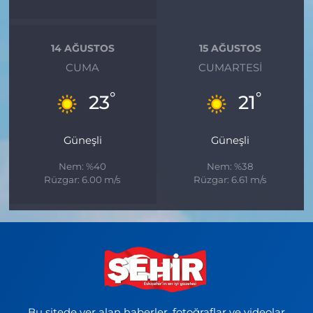
14 AĞUSTOS
15 AĞUSTOS
CUMA
CUMARTESI
°
°
23
21
Güneşli
Güneşli
Nem: %40
Nem: %38
Rüzgar: 6.00 m/s
Rüzgar: 6.61 m/s
Bu sitede yer alan haberler, fotoğraflar ve videolar