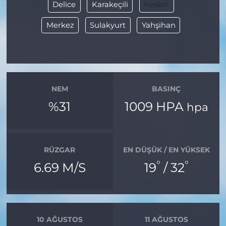
Delice
Karakeçili
Keskin
Merkez
Sulakyurt
Yahşihan
NEM
BASINÇ
%31
1009 HPA
hpa
RÜZGAR
EN DÜŞÜK / EN YÜKSEK
°
°
6.69 M/S
19
/ 32
10 AĞUSTOS
11 AĞUSTOS