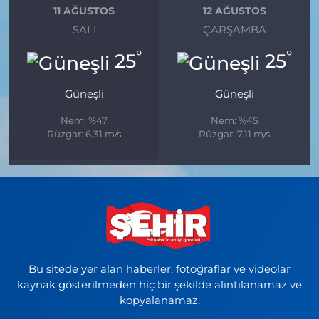
11 AĞUSTOS
12 AĞUSTOS
SALI
ÇARŞAMBA
°
°
25
25
Güneşli
Güneşli
Nem: %47
Nem: %45
Rüzgar: 6.31 m/s
Rüzgar: 7.11 m/s
Bu sitede yer alan haberler, fotoğraflar ve videolar
kaynak gösterilmeden hiç bir şekilde alıntılanamaz ve
kopyalanamaz.