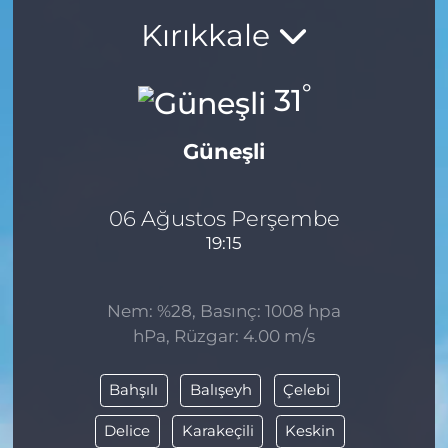
Kırıkkale
BÖLGE
YAŞAM
°
31
DÜNYA
Güneşli
GENEL
06 Ağustos Perşembe
GÜNCEL
19:15
RESMİ İLAN
Nem: %28, Basınç: 1008 hpa
hPa, Rüzgar: 4.00 m/s
Bahşılı
Balışeyh
Çelebi
Delice
Karakeçili
Keskin