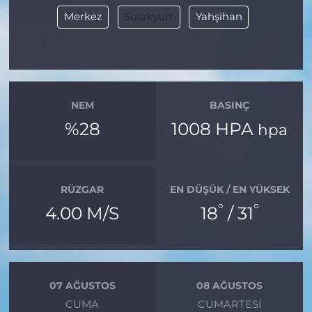
Merkez
Sulakyurt
Yahşihan
NEM
BASINÇ
%28
1008 HPA
hpa
RÜZGAR
EN DÜŞÜK / EN YÜKSEK
°
°
4.00 M/S
18
/ 31
07 AĞUSTOS
08 AĞUSTOS
CUMA
CUMARTESI